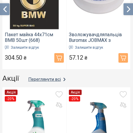
Пакет майка 44х71см
Зволожувачдляпальців
ВМВ 50шт (668)
Buromax JOBMAX з
глицеріновим гелем 20
Залишити відгук
Залишити відгук
мл однотонна (BM.5541)
304.50
57.12
₴
₴
Акції
Переглянути всі
Акція
Акція
-20%
-20%