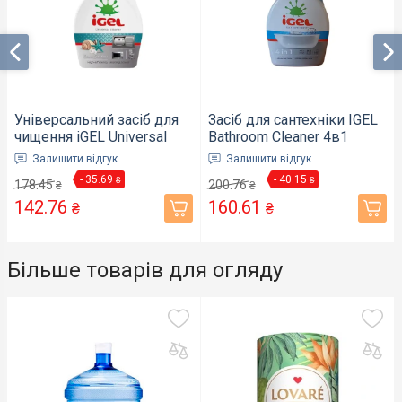
Універсальний засіб для
Засіб для сантехніки IGEL
чищення iGEL Universal
Bathroom Cleaner 4в1
Cleaner Ocean 650 мл
650мл (880007)
Залишити відгук
Залишити відгук
(880045)
- 35.69
- 40.15
₴
₴
178.45
200.76
₴
₴
142.76
160.61
₴
₴
Більше товарів для огляду