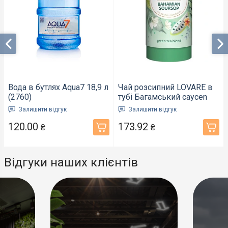
Вода в бутлях Aqua7 18,9 л
Чай розсипний LOVARE в
(2760)
тубі Багамський caycen
80г (814689)
Залишити відгук
Залишити відгук
120.00
173.92
₴
₴
Відгуки наших клієнтів