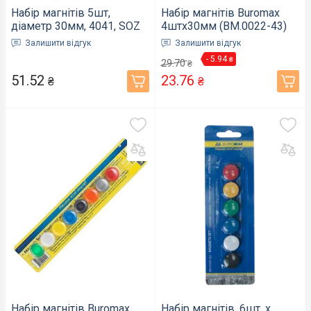
Набір магнітів 5шт,
Набір магнітів Buromax
діаметр 30мм, 4041, SOZ
4штх30мм (BM.0022-43)
(07050220)
Залишити відгук
Залишити відгук
- 5.94
₴
29.70
₴
51.52
23.76
₴
₴
Набір магнітів Buromax
Набір магнітів, 6шт. х