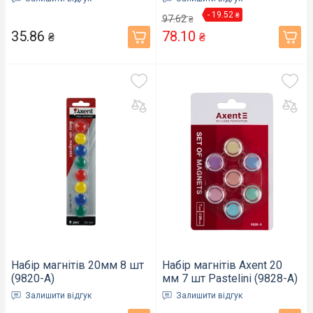
(BM.6701-01)
- 19.52
₴
97.62
₴
35.86
78.10
₴
₴
Набір магнітів 20мм 8 шт
Набір магнітів Axent 20
(9820-A)
мм 7 шт Pastelini (9828-А)
Залишити відгук
Залишити відгук