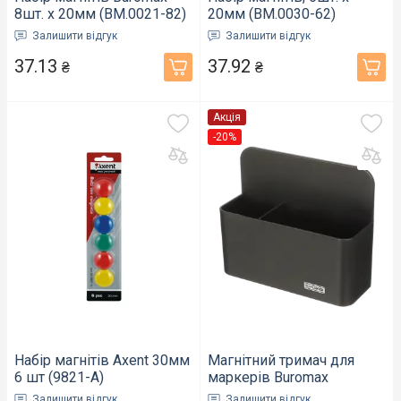
8шт. х 20мм (BM.0021-82)
20мм (BM.0030-62)
Залишити відгук
Залишити відгук
37.13
37.92
₴
₴
Акція
-20%
Набір магнітів Axent 30мм
Магнітний тримач для
6 шт (9821-A)
маркерів Buromax
подвійний 120х100мм
Залишити відгук
Залишити відгук