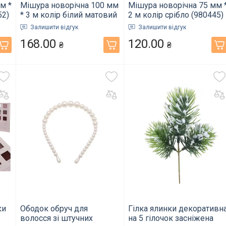
м *
Мішура новорічна 100 мм
Мішура новорічна 75 мм 
52)
* 3 м колір білий матовий
2 м колір срібло (980445)
Залишити відгук
Залишити відгук
168.00
120.00
₴
₴
ки
Ободок обруч для
Гілка ялинки декоративн
волосся зі штучних
на 5 гілочок засніжена