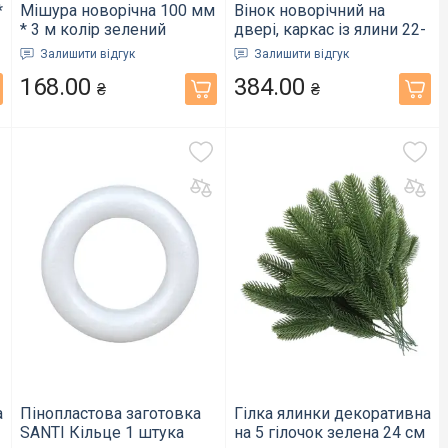
*
Мішура новорічна 100 мм
Вінок новорічний на
* 3 м колір зелений
двері, каркас із ялини 22-
металік (980325)
24 см (3248)
Залишити відгук
Залишити відгук
168.00
384.00
₴
₴
а
Пінопластова заготовка
Гілка ялинки декоративна
SANTI Кільце 1 штука
на 5 гілочок зелена 24 см