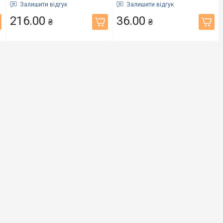
діаметр 25 см (743081)
(NY-CB-21-3-001)
Залишити відгук
Залишити відгук
216.00
36.00
₴
₴