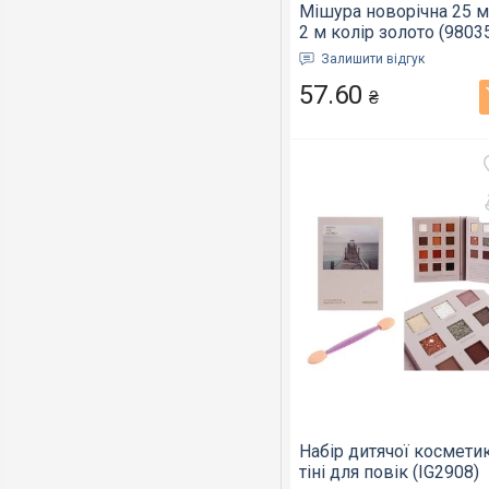
Мішура новорічна 25 м
2 м колір золото (9803
Залишити відгук
57.60
₴
Набір дитячої космети
тіні для повік (IG2908)