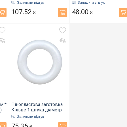
перлів білий (015567)
30см (475453)
Залишити відгук
Залишити відгук
107.52
48.00
₴
₴
м *
Пінопластова заготовка
)
Кільце 1 штука діаметр
16 см (PN-321)
Залишити відгук
75.36
₴