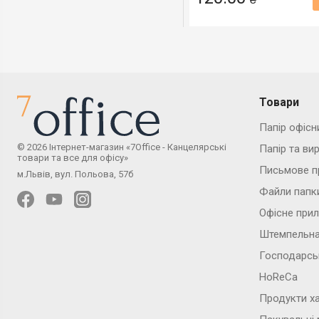
Товари
Папір офісн
© 2026 Інтернет-магазин «7Office - Канцелярські
Папір та ви
товари та все для офісу»
Письмове п
м.Львів, вул. Польова, 57б
Файли папк
Офісне при
Штемпельна
Господарсь
HoReCa
Продукти х