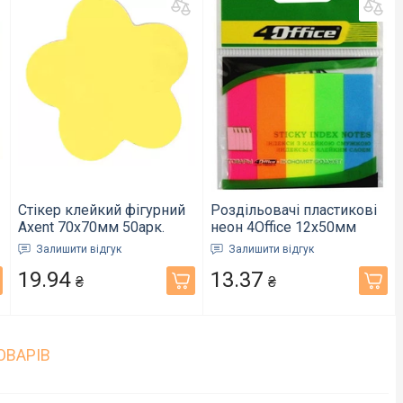
Стікер клейкий фігурний
Роздільовачі пластикові
Axent 70х70мм 50арк.
неон 4Office 12х50мм
квітка (2443-05-A)
неон 5х20арк.4-435
Залишити відгук
Залишити відгук
(03080530)
19.94
13.37
₴
₴
ОВАРІВ