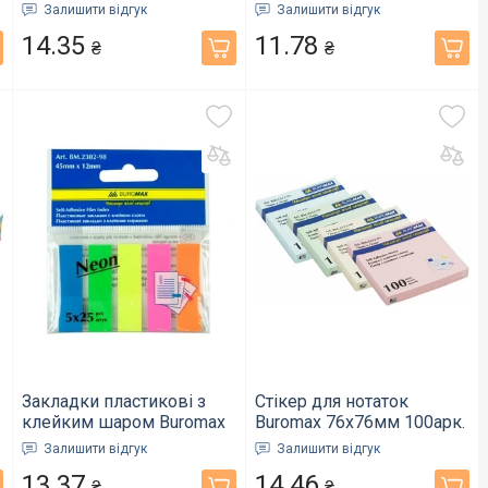
45x12мм 5х20арк. NEON
JOBMAX асорті (BM.2316-
Залишити відгук
Залишити відгук
JOBMAX асорті (BM.2301-
99)
14.35
11.78
98)
₴
₴
Закладки пластикові з
Стікер для нотаток
клейким шаром Buromax
Buromax 76х76мм 100арк.
NEON 45x12мм 5х25арк.
асорті (BM.2312-99)
Залишити відгук
Залишити відгук
асорті (BM.2302-98)
13.37
14.46
₴
₴