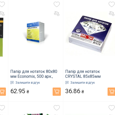
Папір для нотаток 80х80
Папір для нотаток
мм Economix, 500 арк.,
CRYSTAL 85х85мм
0)
білий (E20994)
300арк. білий не клеєний
Залишити відгук
Залишити відгук
(33.1)
62.95
36.86
₴
₴