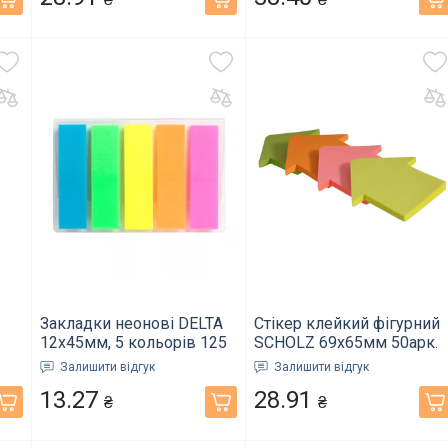
Закладки неонові DELTA
Стікер клейкий фігурний
12х45мм, 5 кольорів 125
SCHOLZ 69х65мм 50арк.
ий
шт прямокутна (D2450-
колір в асортименті,
Залишити відгук
Залишити відгук
01)
"Стрілка" 8073 (02041430)
13.27
28.91
₴
₴