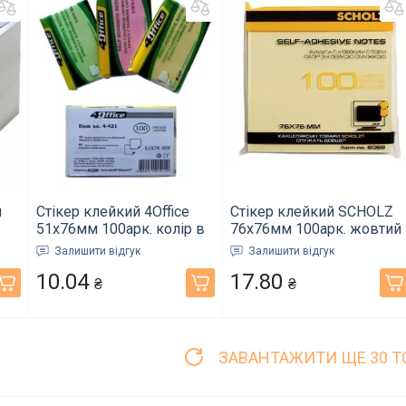
я
Стікер клейкий 4Office
Стікер клейкий SCHOLZ
51х76мм 100арк. колір в
76х76мм 100арк. жовтий
асортименті 4-421-22
8068 (02041393)
Залишити відгук
Залишити відгук
9)
(02041453)
10.04
17.80
₴
₴
ЗАВАНТАЖИТИ ЩЕ 30 Т