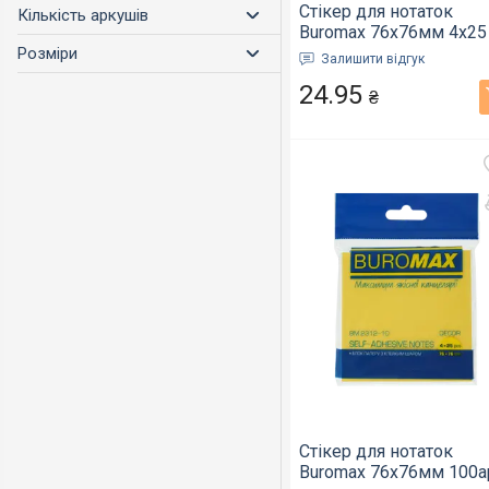
Стікер для нотаток
Кількість аркушів
Buromax 76х76мм 4х25
100арк. NEON (BM.2312
Розміри
Залишити відгук
97)
24.95
₴
Стікер для нотаток
Buromax 76х76мм 100а