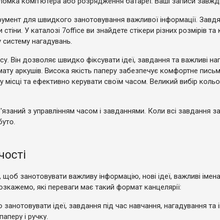
оломка комп'ютера або розрядження батареї. Ваші записи завжди
трумент для швидкого занотовування важливої інформації. Завдя
 стіни. У каталозі 7office ви знайдете стікери різних розмірів 
у систему нагадувань.
су. Він дозволяє швидко фіксувати ідеї, завдання та важливі на
ту аркушів. Висока якість паперу забезпечує комфортне письмо
ісці та ефективно керувати своїм часом. Великий вибір кольор
заний з управлінням часом і завданнями. Коли всі завдання зап
буто.
чості
 щоб занотовувати важливу інформацію, нові ідеї, важливі іме
зкажемо, які переваги має такий формат канцелярії:
о занотовувати ідеї, завдання під час навчання, нагадування та
аперу і ручку.