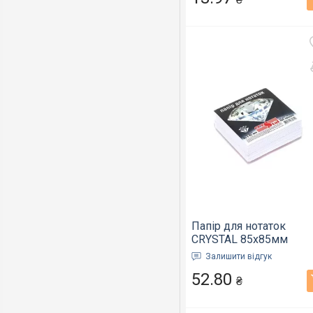
Папір для нотаток
CRYSTAL 85х85мм
400арк. білий не клеєн
Залишити відгук
(33.6)
52.80
₴