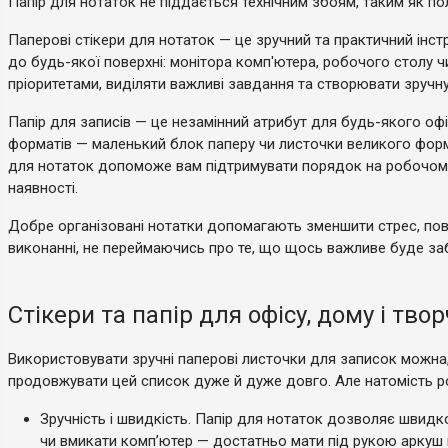
Папір для нотаток не піддається технічним збоям, таким як п
Паперові стікери для нотаток — це зручний та практичний інс
до будь-якої поверхні: монітора комп'ютера, робочого столу чи
пріоритетами, виділяти важливі завдання та створювати зручн
Папір для записів — це незамінний атрибут для будь-якого офі
форматів — маленький блок паперу чи листочки великого форма
для нотаток допоможе вам підтримувати порядок на робочому м
наявності.
Добре організовані нотатки допомагають зменшити стрес, пов'я
виконанні, не переймаючись про те, що щось важливе буде за
Стікери та папір для офісу, дому і твор
Використовувати зручні паперові листочки для записок можна,
продовжувати цей список дуже й дуже довго. Але натомість ро
Зручність і швидкість. Папір для нотаток дозволяє швидк
чи вмикати комп’ютер — достатньо мати під рукою аркуш п