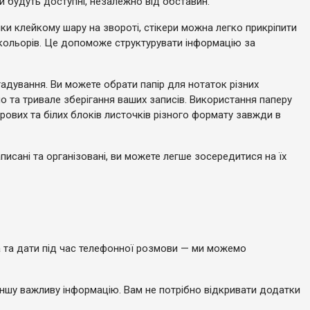
 будуть доступні, незалежно від обставин.
ки клейкому шару на звороті, стікери можна легко прикріпити
та кольорів. Це допоможе структурувати інформацію за
гадування. Ви можете обрати папір для нотаток різних
 та тривале зберігання ваших записів. Використання паперу
ових та білих блоків листочків різного формату завжди в
исані та організовані, ви можете легше зосередитися на їх
на та дати під час телефонної розмови — ми можемо
 іншу важливу інформацію. Вам не потрібно відкривати додатки