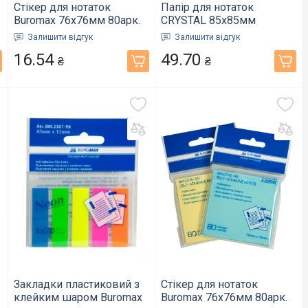
Стікер для нотаток
Папір для нотаток
Buromax 76х76мм 80арк.
CRYSTAL 85х85мм
NEON асорті (BM.2316-98)
400арк. 4 кольори
Залишити відгук
Залишити відгук
веселка не клеєний
16.54
49.70
(33.10)
₴
₴
Закладки пластиковий з
Стікер для нотаток
клейким шаром Buromax
Buromax 76х76мм 80арк.