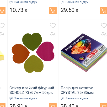
12х50мм 5х30 арк. неон
колір в асортименті 8068
Залишити відгук
Залишити відгук
4-428 (03080520)
(02041400)
10.73
29.60
₴
₴
м
Стікер клейкий фігурний
Папір для нотаток
SCHOLZ 73х67мм 50арк.
CRYSTAL 85х85мм
-
колір в асортименті
300арк. мікс не клеєний
Залишити відгук
Залишити відгук
"Серце" 8072 (02041420)
(33.2)
28.91
38.40
₴
₴