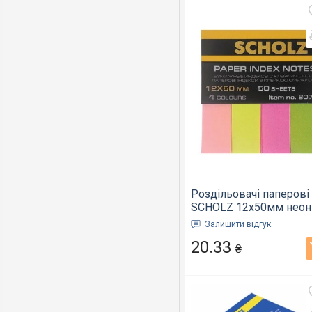
Роздільовачі паперові
SCHOLZ 12х50мм неон
5х50арк. 8071(0308035
Залишити відгук
20.33
₴