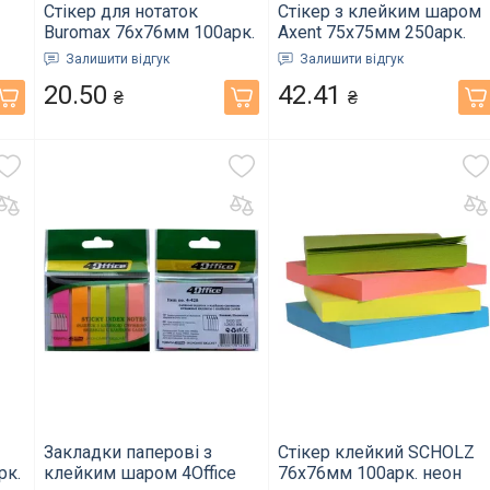
Стікер для нотаток
Стікер з клейким шаром
Buromax 76х76мм 100арк.
Axent 75x75мм 250арк.
-
NEON асорті (BM.2312-98)
куб пастель (D3350)
Залишити відгук
Залишити відгук
20.50
42.41
₴
₴
Закладки паперові з
Стікер клейкий SCHOLZ
рк.
клейким шаром 4Office
76х76мм 100арк. неон