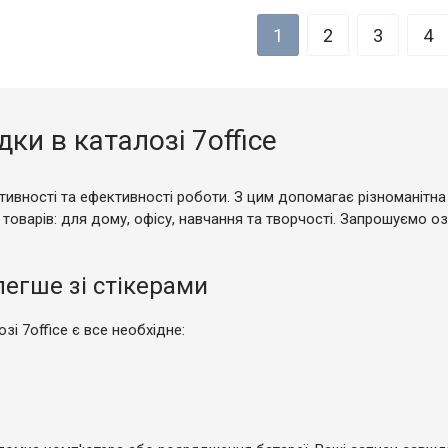
1
2
3
4
дки в каталозі 7office
тивності та ефективності роботи. З цим допомагає різноманітна 
 товарів: для дому, офісу, навчання та творчості. Запрошуємо 
легше зі стікерами
зі 7office є все необхідне: