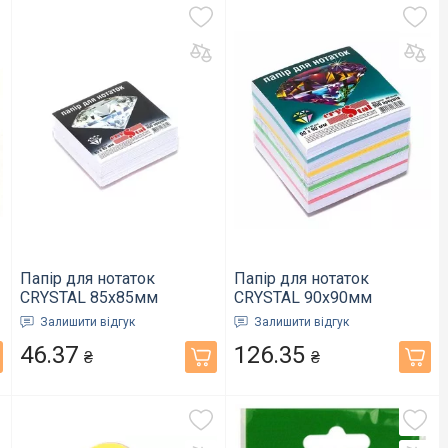
Папір для нотаток
Папір для нотаток
CRYSTAL 85х85мм
CRYSTAL 90x90мм
400арк. білий клеєний
900арк. 5 кольорів мікс
Залишити відгук
Залишити відгук
(33.47)
клеєний (33.55)
46.37
126.35
₴
₴