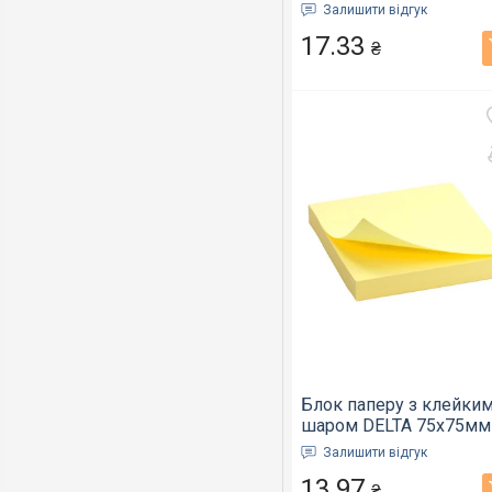
асорті (BM.2312-10)
Залишити відгук
17.33
₴
Блок паперу з клейки
шаром DELTA 75x75мм
100арк. жовтий (D3314
Залишити відгук
01)
13.97
₴