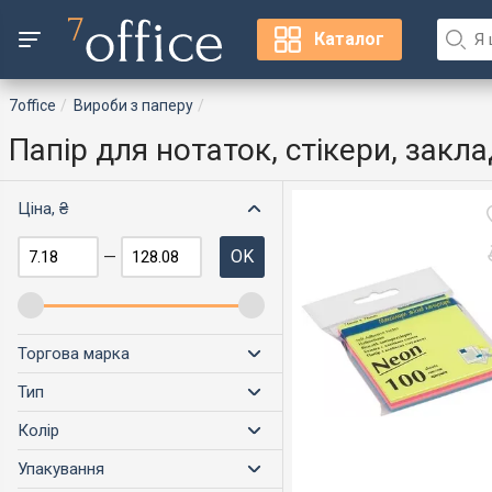
Каталог
7office
Вироби з паперу
Папір для нотаток, стікери, закл
Ціна, ₴
OK
—
Торгова марка
Тип
Колір
Упакування