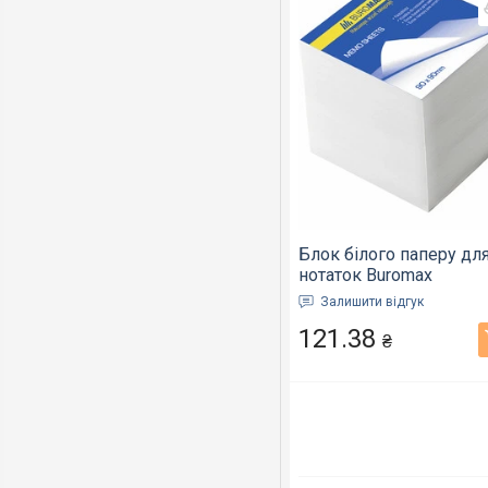
Блок білого паперу дл
нотаток Buromax
90х90х90мм.
Залишити відгук
непроклеєний (BM.221
121.38
₴