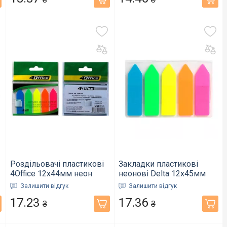
Роздільовачі пластикові
Закладки пластикові
4Office 12х44мм неон
неонові Delta 12х45мм
5х20арк. PP "Стріла" 4-426
125арк. 5 кольорів
Залишити відгук
Залишити відгук
(03080500)
"Стрілка" (D2450-02)
17.23
17.36
₴
₴