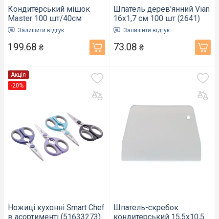
Кондитерський мішок
Шпатель дерев'янний Vian
Master 100 шт/40см
16х1,7 cм 100 шт (2641)
(ММ-816-1)
Залишити відгук
Залишити відгук
199.68
73.08
₴
₴
Акція
-20%
Ножиці кухонні Smart Chef
Шпатель-скребок
в асортименті (51633273)
кондитерський 15,5х10,5