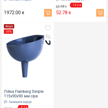
- 13.2
₴
65.98
₴
1972.00
52.78
₴
₴
Акція
-20%
Лійка Flamberg Simple
115х90х90 мм сіра
(51628137)
Залишити відгук
- 5.7
₴