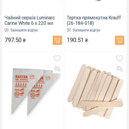
Чайний сервіз Luminarc
Тертка прямокутна Krauff
Carine White 6 х 220 мл
(26-184-018)
(820874)
Залишити відгук
Залишити відгук
797.50
190.51
₴
₴