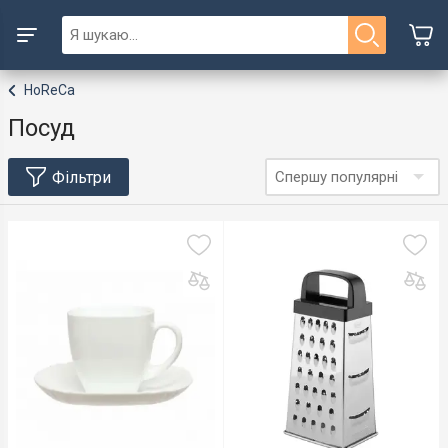
HoReCa
Посуд
Фільтри
Спершу популярні