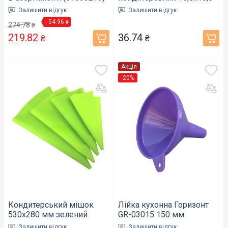
см (8148)
Залишити відгук
Залишити відгук
- 54.96
₴
274.78
₴
219.82
36.74
₴
₴
Акція
-20%
Кондитерський мішок
Лійка кухонна Горизонт
530х280 мм зелений
GR-03015 150 мм
100шт/уп (000859)
(гор-03015)
Залишити відгук
Залишити відгук