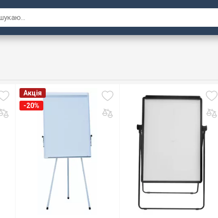
Акція
-20%