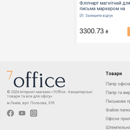
Фліпчарт магнітний дл
письма маркером на
тринозі Axent 70*100cм
Залишити відгук
алюмінієва рамка (970
A)
3300.73
₴
Товари
Папір офісн
© 2026 Інтернет-магазин «7Office - Канцелярські
Папір та ви
товари та все для офісу»
Письмове п
м.Львів, вул. Польова, 57б
Файли папк
Офісне при
Штемпельна