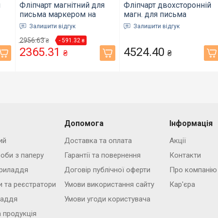
я
Фліпчарт магнітний для
Фліпчарт двохсторонній
письма маркером на
магн. для письма
,
тринозі JOBMAX
маркером, 70 х100cм,
Залишити відгук
Залишити відгук
3-
70*100cм алюмінієва
алюмінієва
2956.63
- 591.32
рамка (BM.0011)
₴
рамка(BM.0201)
₴
2365.31
4524.40
₴
₴
Допомога
Інформація
ий
Доставка та оплата
Акції
роби з паперу
Гарантії та повернення
Контакти
риладдя
Договір публічної оферти
Про компанію
и та реєстратори
Умови використання сайту
Кар'єра
ладдя
Умови угоди користувача
 продукція