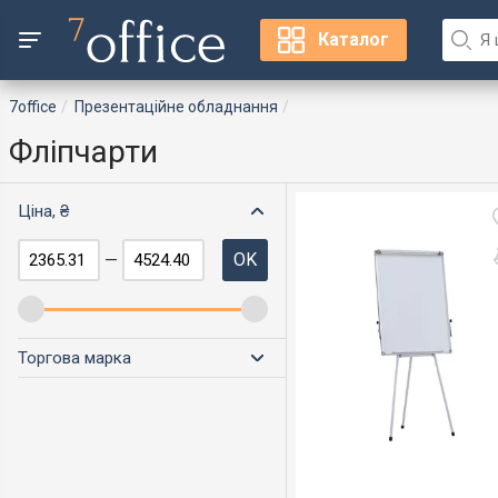
Каталог
7office
Презентаційне обладнання
Фліпчарти
Ціна, ₴
OK
—
Торгова марка