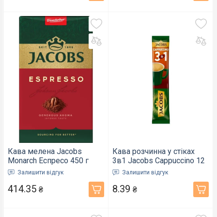
Кава мелена Jacobs
Кава розчинна у стіках
Monarch Еспресо 450 г
3в1 Jacobs Cappuccino 12
(423701)
г х 1 шт (290601)
Залишити відгук
Залишити відгук
414.35
8.39
₴
₴