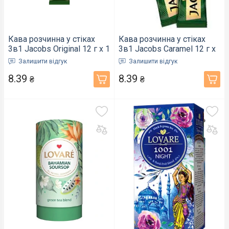
Кава розчинна у стіках
Кава розчинна у стіках
3в1 Jacobs Original 12 г х 1
3в1 Jacobs Caramel 12 г х
шт (290458)
1 шт (290571)
Залишити відгук
Залишити відгук
8.39
8.39
₴
₴