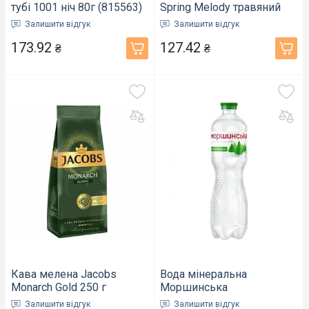
тубі 1001 ніч 80г (815563)
Spring Melody травяний
1,5г х 25 шт (802220)
Залишити відгук
Залишити відгук
173.92
127.42
₴
₴
Кава мелена Jacobs
Вода мінеральна
Monarch Gold 250 г
Моршинська
(681787)
слабогазована ПЕТ
Залишити відгук
Залишити відгук