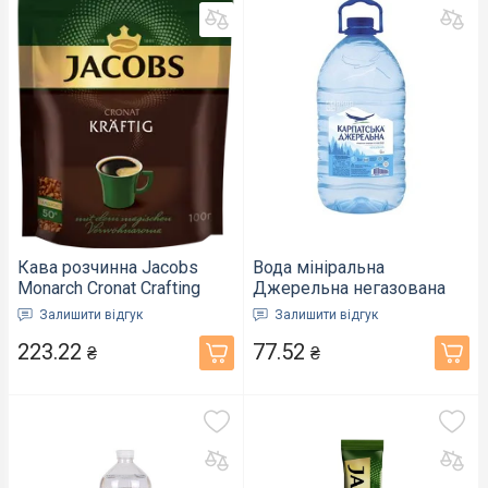
Кава розчинна Jacobs
Вода мініральна
Monarch Cronat Crafting
Джерельна негазована
100г (683057)
ПЕТ пляшка 6 л (409871)
Залишити відгук
Залишити відгук
223.22
77.52
₴
₴