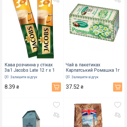
Кава розчинна у стіках
Чай в пакетиках
3в1 Jacobs Late 12 г х 1
Карпатський Ромашка 1г
шт (290489)
x 25 шт (210058)
Залишити відгук
Залишити відгук
8.39
37.52
₴
₴