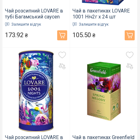
Чай розсипний LOVARE в
Чай в пакетиках LOVARE
тубі Багамський caycen
1001 Ніч2г х 24 шт
80г (814689)
(816508)
Залишити відгук
Залишити відгук
173.92
105.50
₴
₴
Чай розсипний LOVARE в
Чай в пакетиках Greenfield