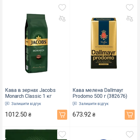
Кава в зернах Jacobs
Кава мелена Dallmayr
Monarch Classic 1 кг
Prodomo 500 г (382676)
(381397)
Залишити відгук
Залишити відгук
1012.50
673.92
₴
₴