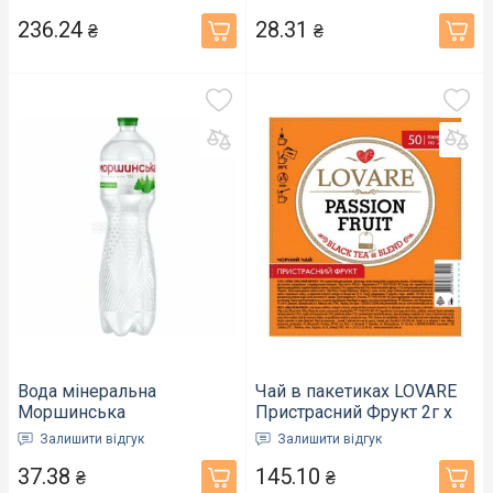
пляшка 0,75 л (130)
236.24
28.31
₴
₴
Вода мінеральна
Чай в пакетиках LOVARE
Моршинська
Пристрасний Фрукт 2г х
слабогазована ПЕТ
50 шт (872151)
Залишити відгук
Залишити відгук
пляшка 1,5 л (000253)
37.38
145.10
₴
₴