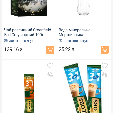
Чай розсипний Greenfield
Вода мінеральна
Earl Grey чорний 100г
Моршинська
(801001)
слабогазована ПЕТ
Залишити відгук
Залишити відгук
пляшка 0,5 л (155)
139.16
25.22
₴
₴