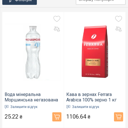
Вода мінеральна
Кава в зернах Ferrara
Моршинська негазована
Arabica 100% зерно 1 кг
ПЕТ пляшка 0,5 л (000062)
(7673)
Залишити відгук
Залишити відгук
25.22
1106.64
₴
₴