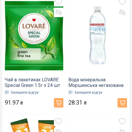
Чай в пакетиках LOVARE
Вода мінеральна
Special Green 1.5г х 24 шт
Моршинська негазована
(874858)
ПЕТ пляшка 0,75 л
Залишити відгук
Залишити відгук
(000543)
91.97
28.31
₴
₴