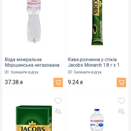
Вода мінеральна
Кава розчинна у стіків
Моршинська негазована
Jacobs Monarch 1.8 г х 1
ПЕТ пляшка 1,5 л (189)
шт (1068082)
Залишити відгук
Залишити відгук
37.38
9.24
₴
₴