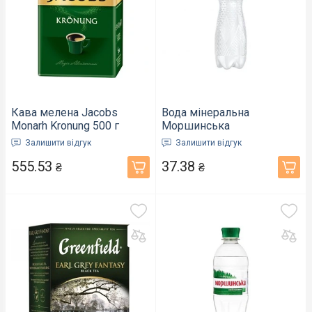
Кава мелена Jacobs
Вода мінеральна
Monarh Kronung 500 г
Моршинська
(322105)
сильногазована ПЕТ
Залишити відгук
Залишити відгук
пляшка 1,5 л (22223)
555.53
37.38
₴
₴