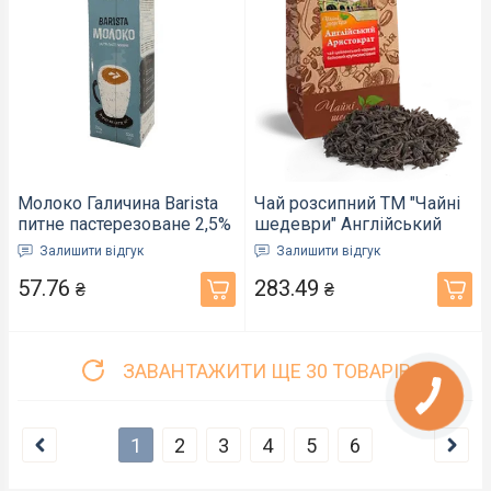
Молоко Галичина Barista
Чай розсипний ТМ "Чайні
питне пастерезоване 2,5%
шедеври" Англійський
1 л (014047)
Аристократ особливо
Залишити відгук
Залишити відгук
крупнолистовий 250г
57.76
283.49
(819080)
₴
₴
ЗАВАНТАЖИТИ ЩЕ 30 ТОВАРІВ
1
2
3
4
5
6