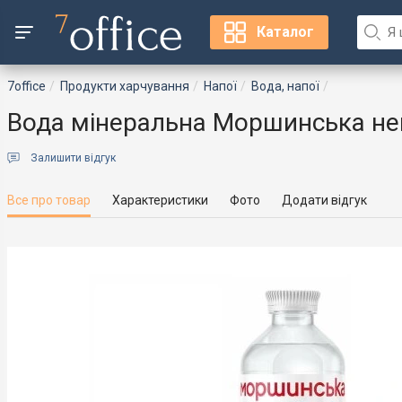
Каталог
7office
Продукти харчування
Напої
Вода, напої
Вода мінеральна Моршинська нег
Залишити відгук
Все про товар
Характеристики
Фото
Додати відгук