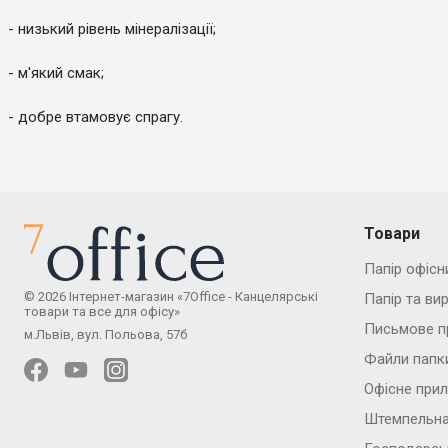
- низький рівень мінералізації;
- м'який смак;
- добре втамовує спрагу.
Товари
Папір офісн
© 2026 Інтернет-магазин «7Office - Канцелярські
Папір та ви
товари та все для офісу»
Письмове п
м.Львів, вул. Польова, 57б
Файли папк
Офісне при
Штемпельна