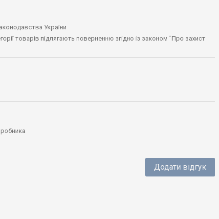
законодавства України
тегорії товарів підлягають поверненню згідно із законом "Про захист
виробника
Додати відгук