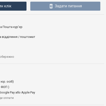
ин клік
Задати питання
ова Пошта кур’єр
а відділення / поштомат
 обережно
 юр. осіб)
 ФОП )
oogle Pay або Apple Pay
иди оплати