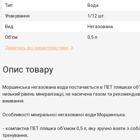
Тип
Вода
Упакування
1/12 шт.
Вид
Негазована
Об'єм
0,5 л
Дивитись всі характеристики
Опис товару
Моршинська негазована вода постачається в ПЕТ пляшках об'є
низький рівень мінералізації, не насичена газом та рекоменд
вживання.
Особливості мінеральної негазованої води Моршинська:
- компактна ПЕТ пляшка об'ємом 0,5 л, яку зручно взяти з со
тренування;