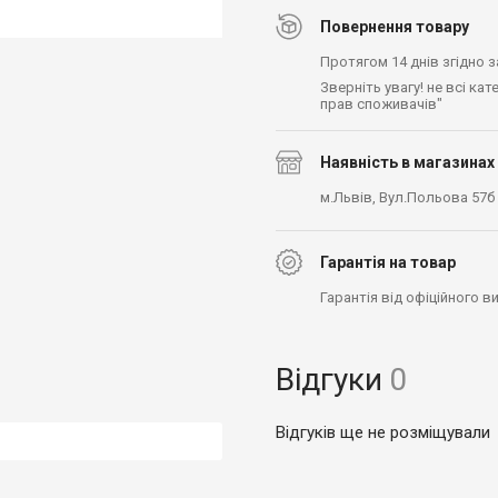
Повернення товару
Протягом 14 днів згідно 
Зверніть увагу! не всі ка
прав споживачів"
Наявність в магазинах
м.Львів, Вул.Польова 57б
Гарантія на товар
Гарантія від офіційного 
Відгуки
0
Відгуків ще не розміщували