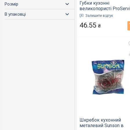
Губки кухонні
Розмір
великопористі ProServ
Professional 100x70x35
В упаковці
Залишити відгук
мм 5 шт (15200000)
46.55
₴
Шкребок кухонний
металевий Sunson в