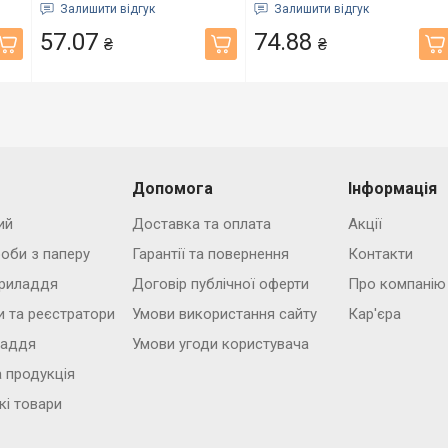
шт/уп (6645022)
шт (15200100)
Залишити відгук
Залишити відгук
57.07
74.88
₴
₴
Допомога
Інформація
ий
Доставка та оплата
Акції
роби з паперу
Гарантії та повернення
Контакти
риладдя
Договір публічної оферти
Про компанію
и та реєстратори
Умови використання сайту
Кар'єра
ладдя
Умови угоди користувача
 продукція
кі товари