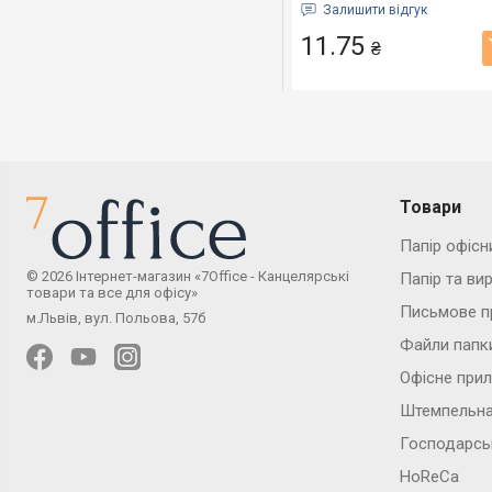
асортименті 1шт 65х40
Залишити відгук
мм (6645025)
11.75
₴
Товари
Папір офісн
© 2026 Інтернет-магазин «7Office - Канцелярські
Папір та ви
товари та все для офісу»
Письмове п
м.Львів, вул. Польова, 57б
Файли папк
Офісне при
Штемпельна
Господарсь
HoReCa