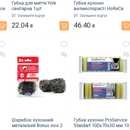
Губка для миття York
Губки кухонні
ice
санітарна 1шт
великопористі HoReCa
135х70х43мм (004707)
Line 100x70x35 мм 8 шт
Залишити відгук
Залишити відгук
(930045)
22.04
46.40
₴
₴
Шкребок кухонний
Губки кухонні ProService
металевий Bonus inox 2
Standart 100x70x30 мм 10