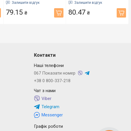
(000060097)
120х65х30мм 2шт
Залишити відгук
Залишити відгук
(2802037)
79.15
80.47
₴
₴
Контакти
Наші телефони
067 Показати номер
+38 0 800-337-218
Чат з нами
Viber
Telegram
Messenger
Графік роботи