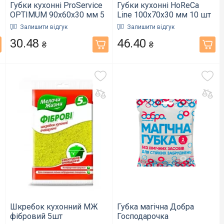
Губки кухонні ProService
Губки кухонні HoReCa
OPTIMUM 90x60x30 мм 5
Line 100x70x30 мм 10 шт
шт (15300200)
(009587)
Залишити відгук
Залишити відгук
30.48
46.40
₴
₴
Шкребок кухонний МЖ
Губка магічна Добра
фібровий 5шт
Господарочка