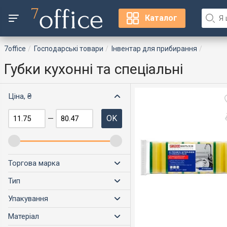
Каталог
7office
Господарські товари
Інвентар для прибирання
Губки кухонні та спеціальні
Ціна, ₴
OK
—
Торгова марка
Тип
Упакування
Матеріал