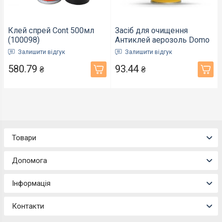
Клей спрей Cont 500мл
Засіб для очищення
(100098)
Антиклей аерозоль Domo
100мл (49702)
Залишити відгук
Залишити відгук
580.79
93.44
₴
₴
Товари
Допомога
Інформація
Контакти