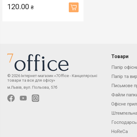
120.00
₴
Товари
Папір офісн
© 2026 Інтернет-магазин «7Office - Канцелярські
Папір та ви
товари та все для офісу»
Письмове п
м.Львів, вул. Польова, 57б
Файли папк
Офісне при
Штемпельна
Господарсь
HoReCa