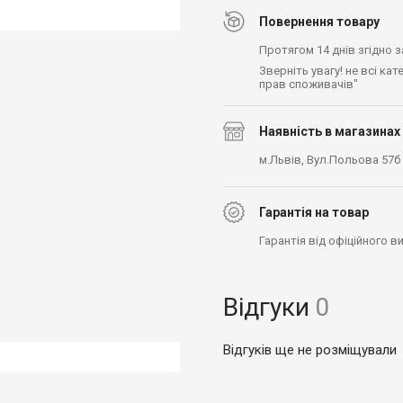
Повернення товару
Протягом 14 днів згідно 
Зверніть увагу! не всі ка
прав споживачів"
Наявність в магазинах
м.Львів, Вул.Польова 57б
Гарантія на товар
Гарантія від офіційного 
Відгуки
0
Відгуків ще не розміщували