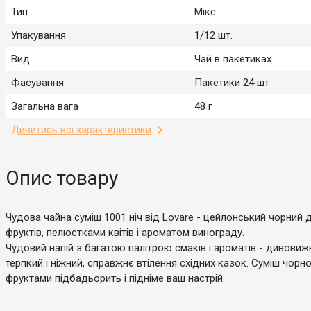
Тип
Мікс
Упакування
1/12 шт.
Вид
Чай в пакетиках
Фасування
Пакетики 24 шт
Загальна вага
48 г
Дивитись всі характеристики
Опис товару
Чудова чайна суміш 1001 ніч від Lovare - цейлонський чорний 
фруктів, пелюстками квітів і ароматом винограду.
Чудовий напій з багатою палітрою смаків і ароматів - дивовиж
терпкий і ніжний, справжнє втілення східних казок. Суміш чорн
фруктами підбадьорить і підніме ваш настрій.