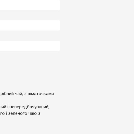
дрібний чай, з шматочками
ний і непередбачуваний,
ого і зеленого чаю з