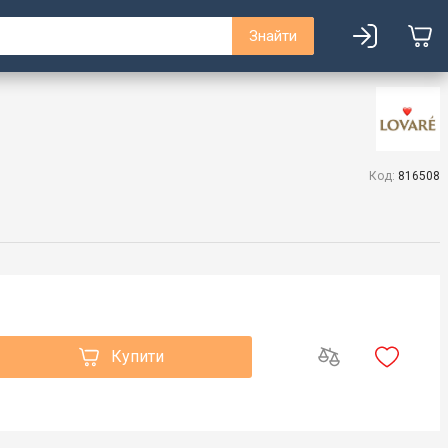
Знайти
Код:
816508
Купити