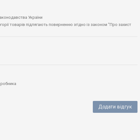
законодавства України
тегорії товарів підлягають поверненню згідно із законом "Про захист
виробника
Додати відгук