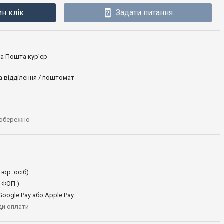
ин клік
Задати питання
ова Пошта кур’єр
а відділення / поштомат
 обережно
 юр. осіб)
 ФОП )
oogle Pay або Apple Pay
иди оплати