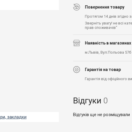
Повернення товару
Протягом 14 днів згідно 
Зверніть увагу! не всі ка
прав споживачів"
Наявність в магазинах
м.Львів, Вул.Польова 57б
Гарантія на товар
Гарантія від офіційного 
Відгуки
0
Відгуків ще не розміщували
ери, закладки