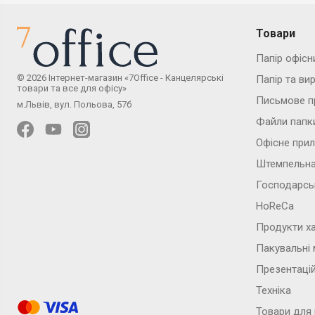
Товари
Папір офісн
© 2026 Інтернет-магазин «7Office - Канцелярські
Папір та ви
товари та все для офісу»
Письмове п
м.Львів, вул. Польова, 57б
Файли папк
Офісне при
Штемпельна
Господарсь
HoReCa
Продукти х
Пакувальні 
Презентаці
Техніка
Товари для