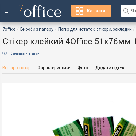
Каталог
7office
Вироби з паперу
Папір для нотаток, стікери, закладки
Стікер клейкий 4Office 51х76мм 
Залишити відгук
Все про товар
Характеристики
Фото
Додати відгук