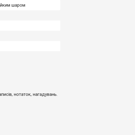
ейким шаром
писів, нотаток, нагадувань.