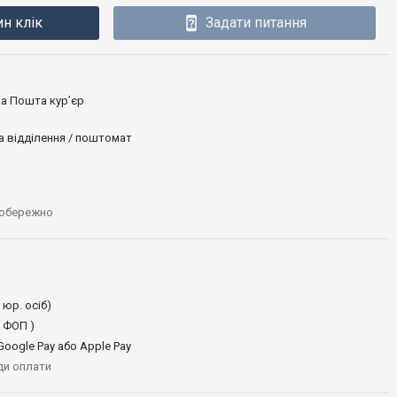
ин клік
Задати питання
ова Пошта кур’єр
а відділення / поштомат
 обережно
 юр. осіб)
 ФОП )
oogle Pay або Apple Pay
иди оплати