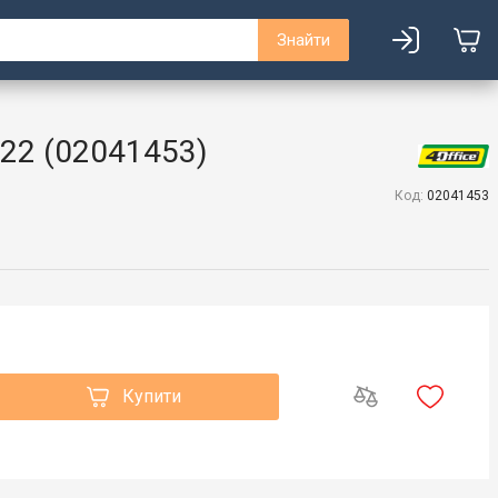
Знайти
-22 (02041453)
Код:
02041453
Купити