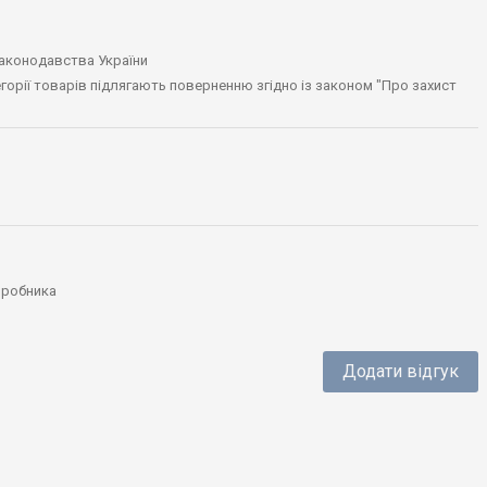
законодавства України
тегорії товарів підлягають поверненню згідно із законом "Про захист
виробника
Додати відгук