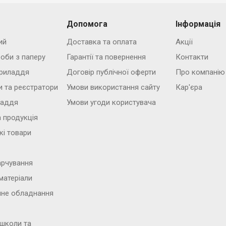
Допомога
Інформація
ий
Доставка та оплата
Акції
роби з паперу
Гарантії та повернення
Контакти
риладдя
Договір публічної оферти
Про компанію
и та реєстратори
Умови використання сайту
Кар'єра
ладдя
Умови угоди користувача
 продукція
кі товари
арчування
матеріали
йне обладнання
 школи та