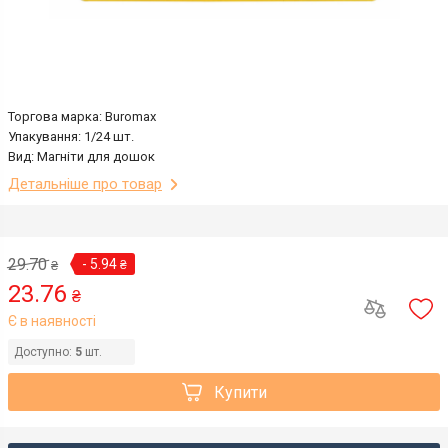
Торгова марка: Buromax
Упакування: 1/24 шт.
Вид: Магніти для дошок
Детальніше про товар
29.70
- 5.94
₴
₴
23.76
₴
Є в наявності
Доступно:
5
шт.
Купити