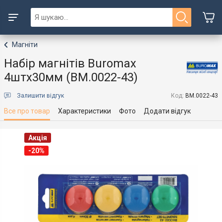
Магніти
Набір магнітів Buromax
4штх30мм (BM.0022-43)
Залишити відгук
Код:
BM.0022-43
Все про товар
Характеристики
Фото
Додати відгук
Акція
-20%