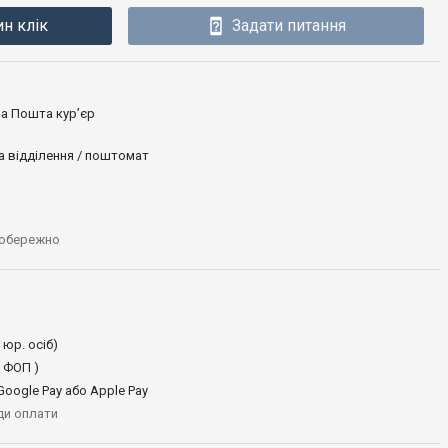
ин клік
Задати питання
ова Пошта кур’єр
а відділення / поштомат
 обережно
 юр. осіб)
 ФОП )
oogle Pay або Apple Pay
иди оплати