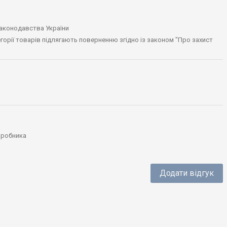
законодавства України
тегорії товарів підлягають поверненню згідно із законом "Про захист
виробника
Додати відгук