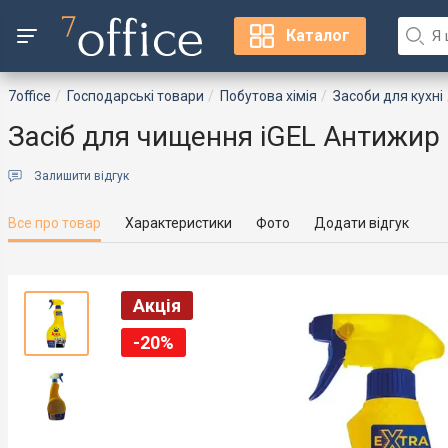
Каталог
7office
Господарські товари
Побутова хімія
Засоби для кухні
Засіб для чищення iGEL Антижир 
Залишити відгук
Все про товар
Характеристики
Фото
Додати відгук
Акція
Акція
-20%
-20%