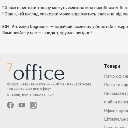
❗️ Характеристики товару можуть змінюватися виробником без
❗️ Зовнішній вигляд упаковки може відрізнятись залежно від па
iGEL Антижир Degreaser — надійний помічник у боротьбі з жиро
Замовляйте у нас — швидко, зручно, вигідно!
Товари
Папір офісн
© 2026 Інтернет-магазин «7Office - Канцелярські
Папір та ви
товари та все для офісу»
Письмове п
м.Львів, вул. Польова, 57б
Файли папк
Офісне при
Штемпельна
Господарсь