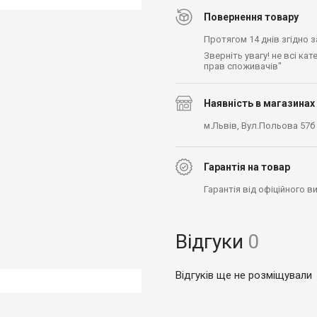
Повернення товару
Протягом 14 днів згідно 
Зверніть увагу! не всі ка
прав споживачів"
Наявність в магазинах
м.Львів, Вул.Польова 57б
Гарантія на товар
Гарантія від офіційного 
Відгуки
0
Відгуків ще не розміщували