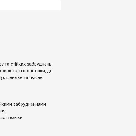
у та стійких забруднень.
овок та іншої техніки, де
ує швидке та якісне
ійкими забрудненнями
ння
шої техніки