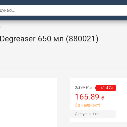
Degreaser 650 мл (880021)
207.36
- 41.47
₴
₴
165.89
₴
Є в наявності
Доступно:
1
шт.