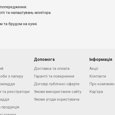
 попередження.
ртії та налаштувань монітора.
м та брудом на кухні.
Допомога
Інформація
ий
Доставка та оплата
Акції
роби з паперу
Гарантії та повернення
Контакти
риладдя
Договір публічної оферти
Про компанію
и та реєстратори
Умови використання сайту
Кар'єра
ладдя
Умови угоди користувача
 продукція
кі товари