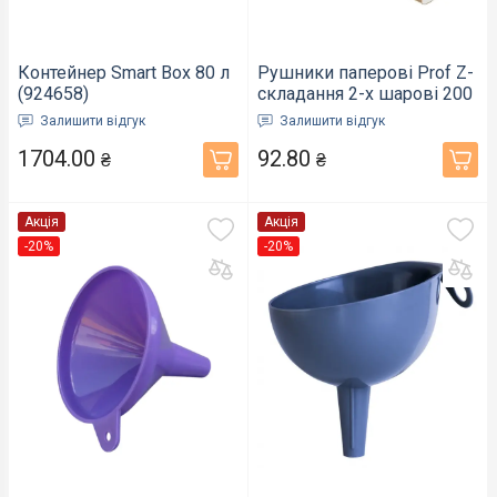
Контейнер Smart Box 80 л
Рушники паперові Prof Z-
(924658)
складання 2-х шарові 200
арк (895237)
Залишити відгук
Залишити відгук
1704.00
92.80
₴
₴
Акція
Акція
-20%
-20%