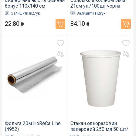
Скатертина на стіл Файний
Соломка з коліном 5мм
бонус 110х140 см
21см уп./100шт чорна
(614404)
(58592)
Залишити відгук
Залишити відгук
22.80
84.10
₴
₴
Фольга 20м HoReCa Line
Стакан одноразовий
(4952)
паперовий 250 мл 50 шт/
уп білий (6626015)