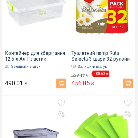
Контейнер для зберігання
Туалетний папір Ruta
12,5 л Ал-Пластик
Selecta 3 шари 32 рулони
прозорий Elit №6
з ароматом ромашки
Залишити відгук
Залишити відгук
145x312x450 мм
(894834)
- 80.62
₴
537.47
(40520373)
₴
490.01
456.85
₴
₴