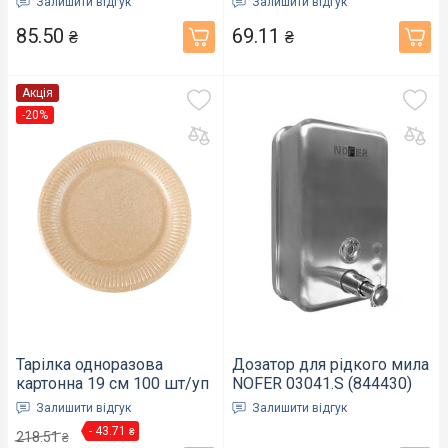
Залишити відгук
Залишити відгук
85.50
69.11
₴
₴
Акція
-20%
Тарілка одноразова
Дозатор для рідкого мила
картонна 19 см 100 шт/уп
NOFER 03041.S (844430)
крафт (6655005)
Залишити відгук
Залишити відгук
- 43.71
₴
218.51
₴