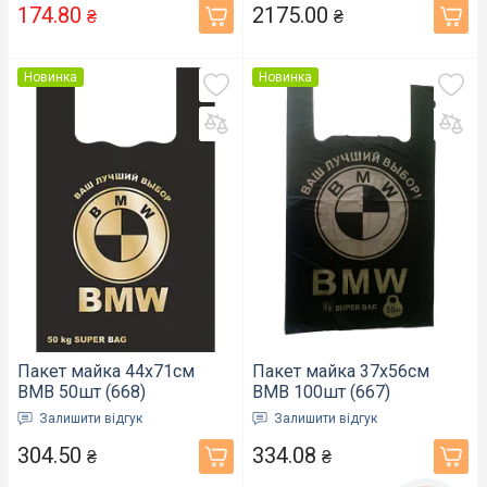
174.80
2175.00
₴
₴
Новинка
Новинка
Пакет майка 44х71см
Пакет майка 37х56см
ВМВ 50шт (668)
ВМВ 100шт (667)
Залишити відгук
Залишити відгук
304.50
334.08
₴
₴