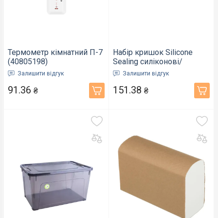
Термометр кімнатний П-7
Набір кришок Silicone
(40805198)
Sealing силіконові/
герметичні для посуду
Залишити відгук
Залишити відгук
Lids 6 шт (18966233)
91.36
151.38
₴
₴