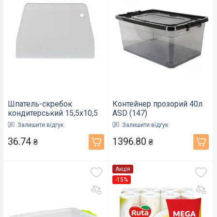
Шпатель-скребок
Контейнер прозорий 40л
кондитерський 15,5х10,5
ASD (147)
см (8148)
Залишити відгук
Залишити відгук
36.74
1396.80
₴
₴
Акція
-15%