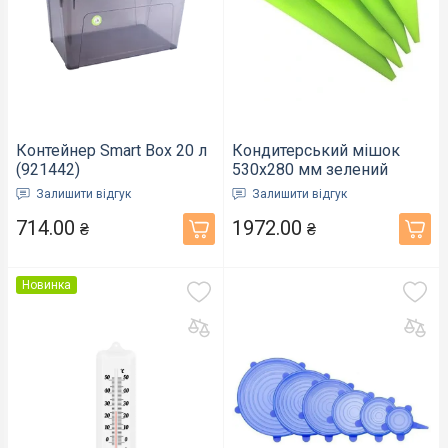
Контейнер Smart Box 20 л
Кондитерський мішок
(921442)
530х280 мм зелений
100шт/уп (000859)
Залишити відгук
Залишити відгук
714.00
1972.00
₴
₴
Новинка