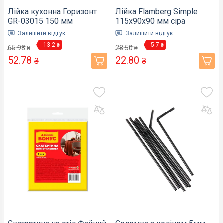
Лійка кухонна Горизонт
Лійка Flamberg Simple
GR-03015 150 мм
115х90х90 мм сіра
(гор-03015)
(51628137)
Залишити відгук
Залишити відгук
- 13.2
- 5.7
₴
₴
65.98
28.50
₴
₴
52.78
22.80
₴
₴