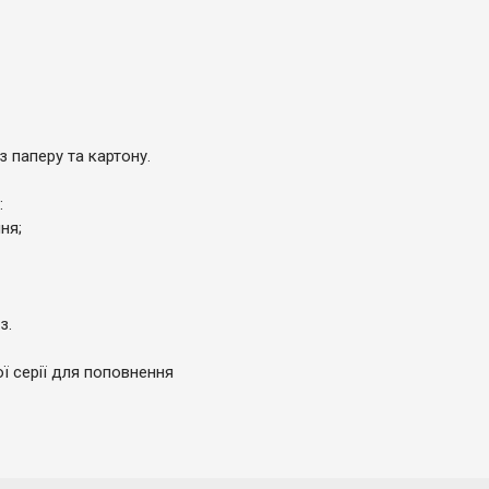
з паперу та картону.
:
ня;
з.
 серії для поповнення