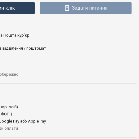
ин клік
Задати питання
ова Пошта кур’єр
а відділення / поштомат
 обережно
 юр. осіб)
 ФОП )
oogle Pay або Apple Pay
иди оплати