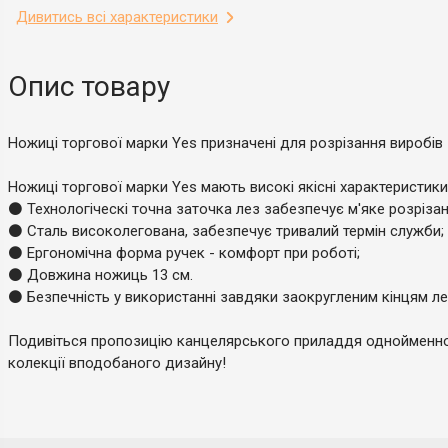
Дивитись всі характеристики
Опис товару
Ножиці торгової марки Yes призначені для розрізання виробів 
Ножиці торгової марки Yes мають високі якісні характеристики
⚫ Технологіческі точна заточка лез забезпечує м'яке розрізан
⚫ Сталь високолегована, забезпечує тривалий термін служби;
⚫ Ергономічна форма ручек - комфорт при роботі;
⚫ Довжина ножиць 13 см.
⚫ Безпечність у використанні завдяки заокругленим кінцям ле
Подивіться пропозицію канцелярського приладдя однойменної
колекції вподобаного дизайну!