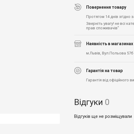
Повернення товару
Протягом 14 днів згідно 
Зверніть увагу! не всі ка
прав споживачів"
Наявність в магазинах
м.Львів, Вул.Польова 57б
Гарантія на товар
Гарантія від офіційного 
Відгуки
0
Відгуків ще не розміщували