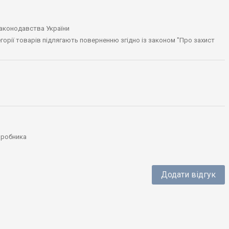
законодавства України
тегорії товарів підлягають поверненню згідно із законом "Про захист
виробника
Додати відгук