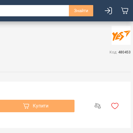
Знайти
Код:
480453
Купити