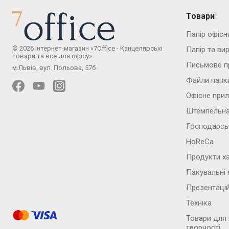
Товари
Папір офісн
© 2026 Інтернет-магазин «7Office - Канцелярські
Папір та ви
товари та все для офісу»
Письмове п
м.Львів, вул. Польова, 57б
Файли папк
Офісне при
Штемпельна
Господарсь
HoReCa
Продукти х
Пакувальні 
Презентаці
Техніка
Товари для
творчості