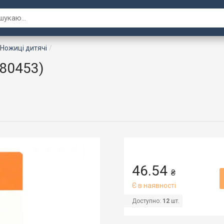
Ножиці дитячі
480453)
46.54
₴
Є в наявності
Доступно:
12
шт.