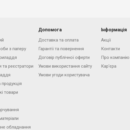
Допомога
Інформація
ий
Доставка та оплата
Акції
роби з паперу
Гарантії та повернення
Контакти
риладдя
Договір публічної оферти
Про компанію
и та реєстратори
Умови використання сайту
Кар'єра
ладдя
Умови угоди користувача
 продукція
кі товари
арчування
матеріали
йне обладнання