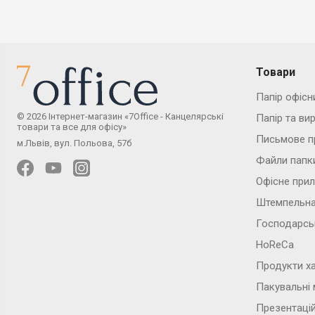
Товари
Папір офісн
© 2026 Інтернет-магазин «7Office - Канцелярські
Папір та ви
товари та все для офісу»
Письмове п
м.Львів, вул. Польова, 57б
Файли папк
Офісне при
Штемпельна
Господарсь
HoReCa
Продукти х
Пакувальні 
Презентаці