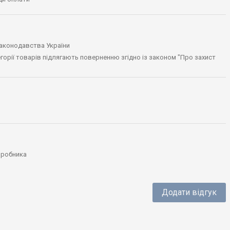
законодавства України
тегорії товарів підлягають поверненню згідно із законом "Про захист
виробника
Додати відгук