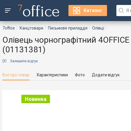
Каталог
7office
Канцтовари
Письмове приладдя
Олівці
Олівець чорнографітний 4OFFICE
(01131381)
Залишити відгук
Все про товар
Характеристики
Фото
Додати відгук
Новинка