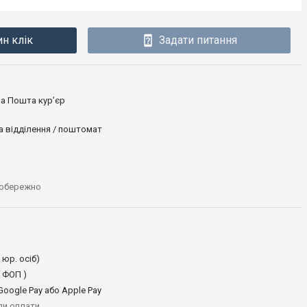
ин клік
Задати питання
ова Пошта кур’єр
а відділення / поштомат
 обережно
 юр. осіб)
 ФОП )
oogle Pay або Apple Pay
иди оплати