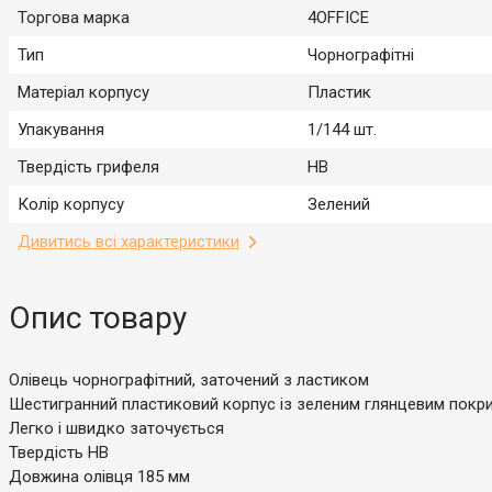
Торгова марка
4OFFICE
Тип
Чорнографітні
Матеріал корпусу
Пластик
Упакування
1/144 шт.
Твердість грифеля
HB
Колір корпусу
Зелений
Дивитись всі характеристики
Опис товару
Олівець чорнографітний, заточений з ластиком
Шестигранний пластиковий корпус із зеленим глянцевим покр
Легко і швидко заточується
Твердість НВ
Довжина олівця 185 мм