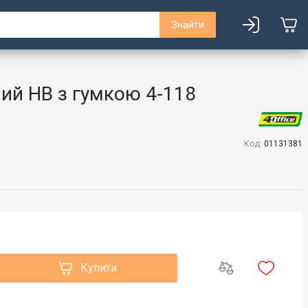
Знайти
ий HB з гумкою 4-118
Код:
01131381
Купити