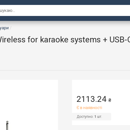
суари
eless for karaoke systems + USB-C
2113.24
₴
Є в наявності
Доступно:
1
шт.