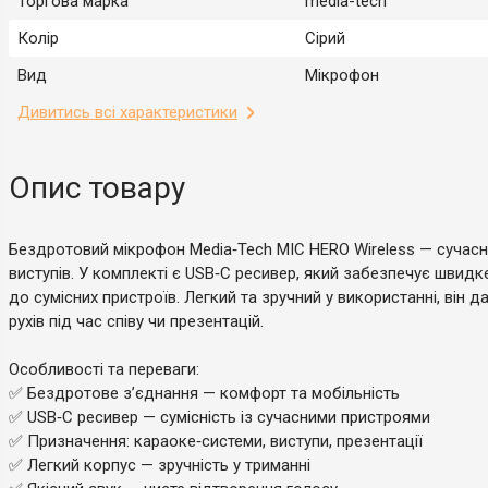
Торгова марка
media-tech
Колір
Сірий
Вид
Мікрофон
Дивитись всі характеристики
Опис товару
Бездротовий мікрофон Media‑Tech MIC HERO Wireless — сучасн
виступів. У комплекті є USB‑C ресивер, який забезпечує швидк
до сумісних пристроїв. Легкий та зручний у використанні, він д
рухів під час співу чи презентацій.
Особливості та переваги:
✅ Бездротове з’єднання — комфорт та мобільність
✅ USB‑C ресивер — сумісність із сучасними пристроями
✅ Призначення: караоке‑системи, виступи, презентації
✅ Легкий корпус — зручність у триманні