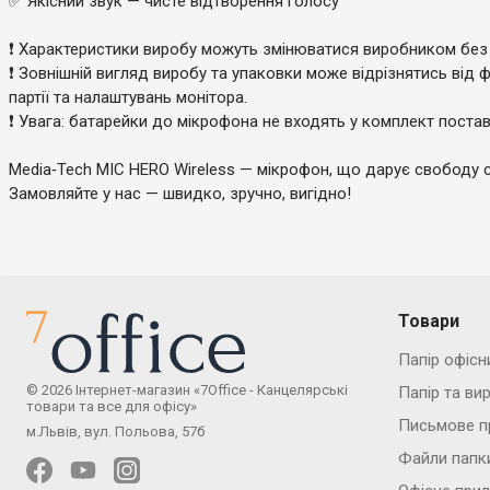
✅ Якісний звук — чисте відтворення голосу
❗ Характеристики виробу можуть змінюватися виробником без
❗ Зовнішній вигляд виробу та упаковки може відрізнятись від 
партії та налаштувань монітора.
❗ Увага: батарейки до мікрофона не входять у комплект постав
Media‑Tech MIC HERO Wireless — мікрофон, що дарує свободу сп
Замовляйте у нас — швидко, зручно, вигідно!
Товари
Папір офісн
© 2026 Інтернет-магазин «7Office - Канцелярські
Папір та ви
товари та все для офісу»
Письмове п
м.Львів, вул. Польова, 57б
Файли папк