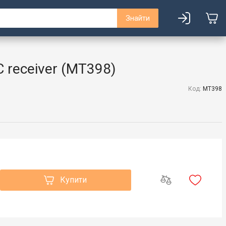
Знайти
 receiver (MT398)
Код:
MT398
Купити