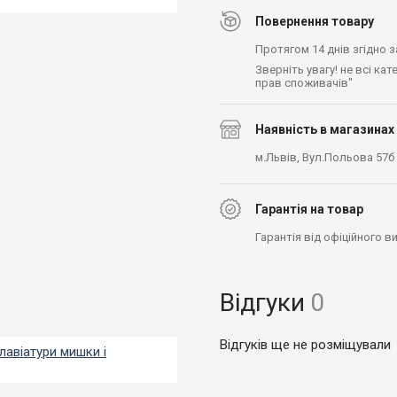
Повернення товару
Протягом 14 днів згідно 
Зверніть увагу! не всі ка
прав споживачів"
Наявність в магазинах
м.Львів, Вул.Польова 57б
Гарантія на товар
Гарантія від офіційного 
Відгуки
0
Відгуків ще не розміщували
лавіатури мишки і