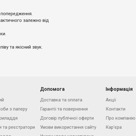
 попередження.
фактичного залежно від
ки.
іву та якісний звук.
Допомога
Інформація
ий
Доставка та оплата
Акції
роби з паперу
Гарантії та повернення
Контакти
риладдя
Договір публічної оферти
Про компанію
и та реєстратори
Умови використання сайту
Кар'єра