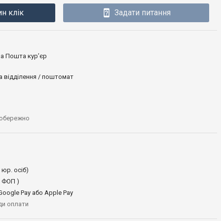
ин клік
Задати питання
ова Пошта кур’єр
а відділення / поштомат
 обережно
 юр. осіб)
 ФОП )
oogle Pay або Apple Pay
иди оплати