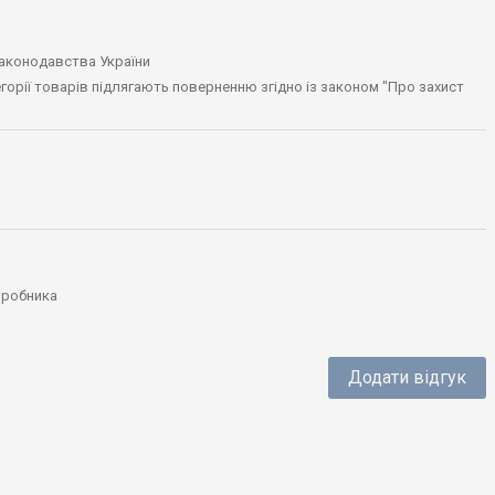
законодавства України
тегорії товарів підлягають поверненню згідно із законом "Про захист
виробника
Додати відгук