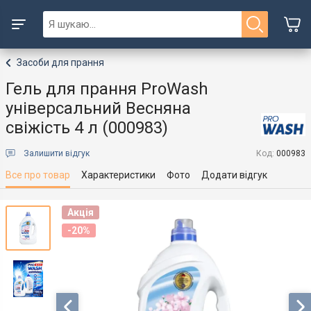
Засоби для прання
Гель для прання ProWash
універсальний Весняна
свіжість 4 л (000983)
Залишити відгук
Код:
000983
Все про товар
Характеристики
Фото
Додати відгук
Акція
Акція
-20%
-20%