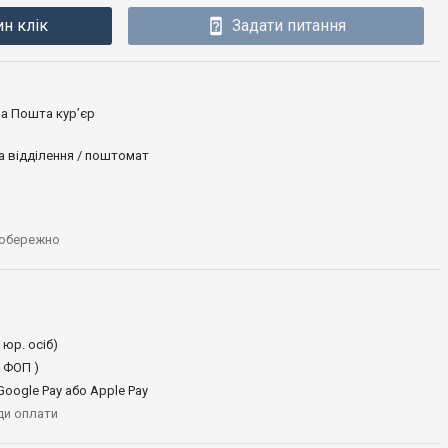
ин клік
Задати питання
ова Пошта кур’єр
а відділення / поштомат
 обережно
 юр. осіб)
 ФОП )
oogle Pay або Apple Pay
иди оплати