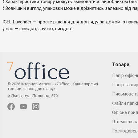
❗️ Характеристики товару можуть змінюватися виробником без
❗️ Зовнішній вигляд упаковки може відрізнятись залежно від па
IGEL Lavender — просте рішення для догляду за домом із при
у нас — швидко, зручно, вигідно!
Товари
Папір офісн
© 2026 Інтернет-магазин «7Office - Канцелярські
Папір та ви
товари та все для офісу»
Письмове п
м.Львів, вул. Польова, 57б
Файли папк
Офісне при
Штемпельна
Господарсь