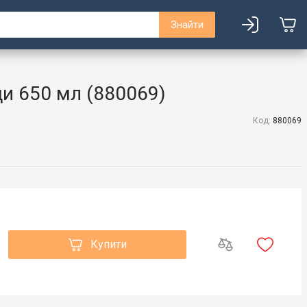
Знайти
ди 650 мл (880069)
Код:
880069
Купити