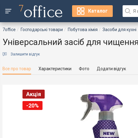
Каталог
7office
Господарські товари
Побутова хімія
Засоби для кухні
Універсальний засіб для чищення
Залишити відгук
Все про товар
Характеристики
Фото
Додати відгук
Акція
-20%