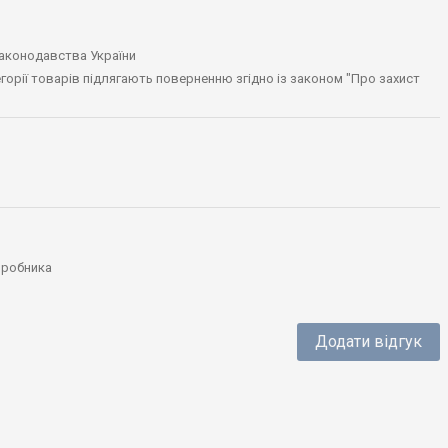
законодавства України
тегорії товарів підлягають поверненню згідно із законом "Про захист
виробника
Додати відгук