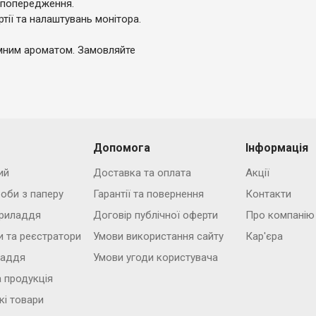
 попередження.
ртії та налаштувань монітора.
ємним ароматом. Замовляйте
Допомога
Інформація
ий
Доставка та оплата
Акції
роби з паперу
Гарантії та повернення
Контакти
риладдя
Договір публічної оферти
Про компанію
и та реєстратори
Умови використання сайту
Кар'єра
ладдя
Умови угоди користувача
 продукція
кі товари