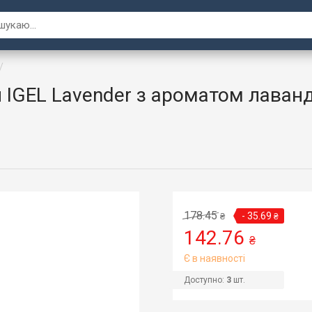
 IGEL Lavender з ароматом лаван
178.45
- 35.69
₴
₴
142.76
₴
Є в наявності
Доступно:
3
шт.