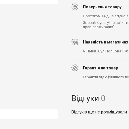
Повернення товару
Протягом 14 днів згідно 
Зверніть увагу! не всі ка
прав споживачів"
Наявність в магазинах
м.Львів, Вул.Польова 57б
Гарантія на товар
Гарантія від офіційного 
Відгуки
0
Відгуків ще не розміщували