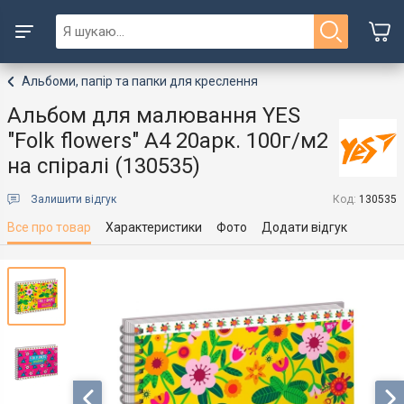
Альбоми, папір та папки для креслення
Альбом для малювання YES
"Folk flowers" А4 20арк. 100г/м2
на спіралі (130535)
Залишити відгук
Код:
130535
Все про товар
Характеристики
Фото
Додати відгук