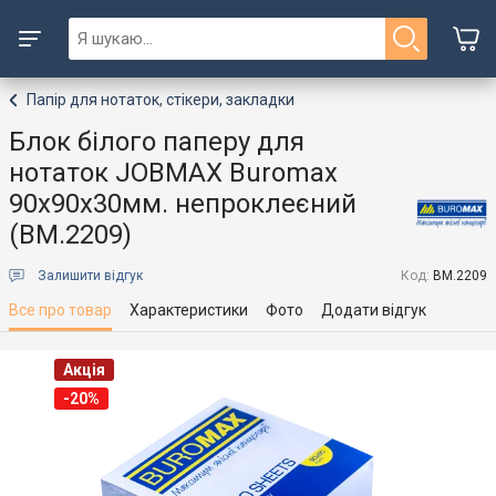
Папір для нотаток, стікери, закладки
Блок білого паперу для
нотаток JOBMAX Buromax
90х90х30мм. непроклеєний
(BM.2209)
Залишити відгук
Код:
BM.2209
Все про товар
Характеристики
Фото
Додати відгук
Акція
-20%