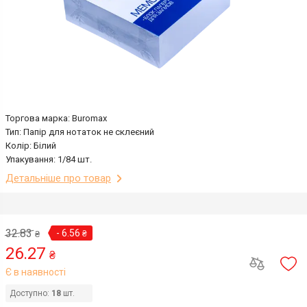
Торгова марка: Buromax
Тип: Папір для нотаток не склеєний
Колір: Білий
Упакування: 1/84 шт.
Детальніше про товар
32.83
- 6.56
₴
₴
26.27
₴
Є в наявності
Доступно:
18
шт.