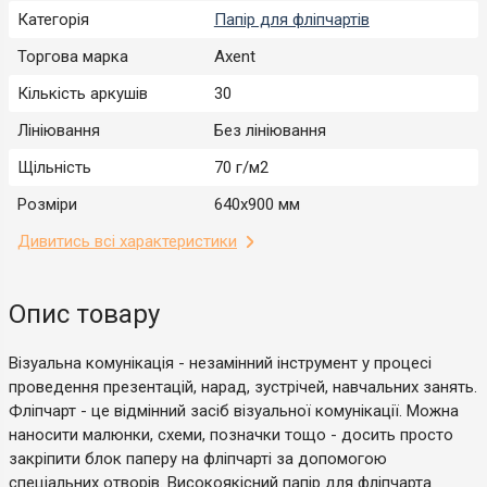
Категорія
Папір для фліпчартів
Торгова марка
Axent
Кількість аркушів
30
Лініювання
Без лініювання
Щільність
70 г/м2
Розміри
640х900 мм
Дивитись всі характеристики
Опис товару
Візуальна комунікація - незамінний інструмент у процесі
проведення презентацій, нарад, зустрічей, навчальних занять.
Фліпчарт - це відмінний засіб візуальної комунікації. Можна
наносити малюнки, схеми, позначки тощо - досить просто
закріпити блок паперу на фліпчарті за допомогою
спеціальних отворів. Високоякісний папір для фліпчарта