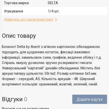
Торгова марка
DELTA
Упакування
1/4 шт.
Дивитись всі характеристики
Опис товару
Блокнот Delta by Axent з м'якою картонною обкладинкою
підходить для щоденних нотаток, фіксації важливої
інформації, замальовок схем, графіків, ведення обліку і т.д.
Спіраль зверху дозволяє зручно розкривати і писати.
Універсальний "картатий" дизайн обкладинки. Містить білі
аркуші паперу щільністю 55г/м2. Розмір клітинки 5x5 мм.
Формат - середній, А5. Кількість аркушів - 48. Широкий
асортимент кольорів: оранжевий, жовтий, зелений, синій.
Відгуки
0
Додати відгук
Відгуків ще не розміщували