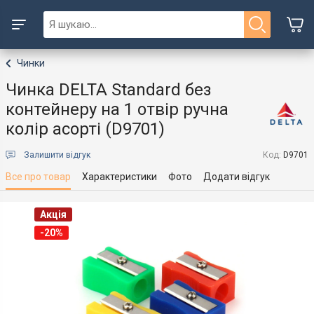
Чинки
Чинка DELTA Standard без
контейнеру на 1 отвір ручна
колір асорті (D9701)
Залишити відгук
Код:
D9701
Все про товар
Характеристики
Фото
Додати відгук
Акція
-20%