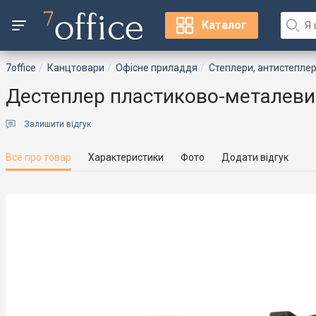
Каталог
7office
Канцтовари
Офісне приладдя
Степлери, антистеплер
Дестеплер пластиково-металевий
Залишити відгук
Все про товар
Характеристики
Фото
Додати відгук