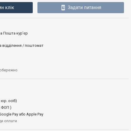
ин клік
Задати питання
ова Пошта кур’єр
а відділення / поштомат
 обережно
 юр. осіб)
 ФОП )
oogle Pay або Apple Pay
иди оплати