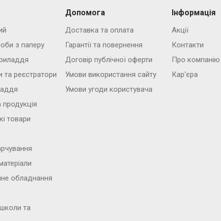
Допомога
Інформація
ий
Доставка та оплата
Акції
роби з паперу
Гарантії та повернення
Контакти
риладдя
Договір публічної оферти
Про компанію
и та реєстратори
Умови використання сайту
Кар'єра
ладдя
Умови угоди користувача
 продукція
кі товари
арчування
матеріали
йне обладнання
 школи та