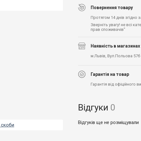
Повернення товару
Протягом 14 днів згідно 
Зверніть увагу! не всі ка
прав споживачів"
Наявність в магазинах
м.Львів, Вул.Польова 57б
Гарантія на товар
Гарантія від офіційного 
Відгуки
0
Відгуків ще не розміщували
, скоби