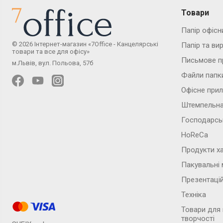
Товари
Папір офісн
© 2026 Інтернет-магазин «7Office - Канцелярські
Папір та ви
товари та все для офісу»
Письмове п
м.Львів, вул. Польова, 57б
Файли папк
Офісне при
Штемпельна
Господарсь
HoReCa
Продукти х
Пакувальні 
Презентаці
Техніка
Товари для
творчості