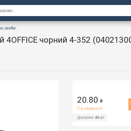
и, скоби
 4OFFICE чорний 4-352 (0402130
20.80
₴
Є в наявності
Доступно:
45
шт.