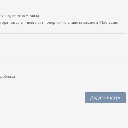
законодавства України
тегорії товарів підлягають поверненню згідно із законом "Про захист
виробника
Додати відгук