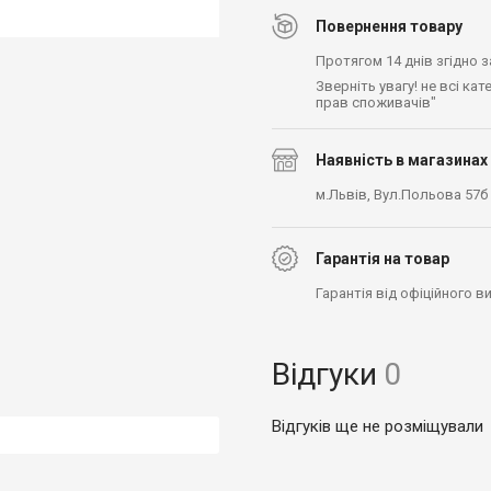
Повернення товару
Протягом 14 днів згідно 
Зверніть увагу! не всі ка
прав споживачів"
Наявність в магазинах
м.Львів, Вул.Польова 57б
Гарантія на товар
Гарантія від офіційного 
Відгуки
0
Відгуків ще не розміщували