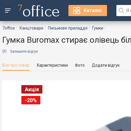
Каталог
7office
Канцтовари
Письмове приладдя
Гумки
Гумка Buromax стирає олівець бі
Залишити відгук
Все про товар
Характеристики
Фото
Додати відгук
Акція
-20%