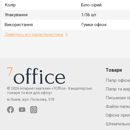
Колір
Біло-сірий
Упакування
1/36 шт.
Використання
Гумки офісні
Дивитись всі характеристики
Товари
Папір офісн
© 2026 Інтернет-магазин «7Office - Канцелярські
Папір та ви
товари та все для офісу»
Письмове п
м.Львів, вул. Польова, 57б
Файли папк
Офісне при
Штемпельна