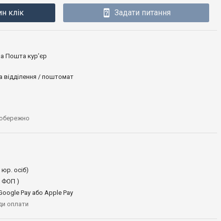
ин клік
Задати питання
ова Пошта кур’єр
а відділення / поштомат
 обережно
 юр. осіб)
 ФОП )
oogle Pay або Apple Pay
иди оплати