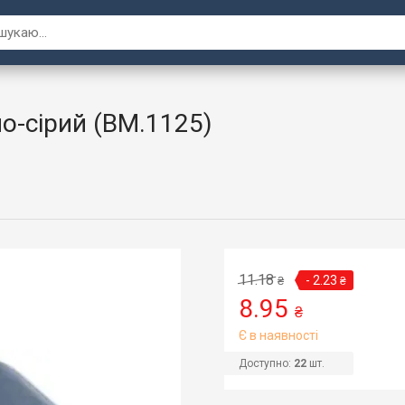
ло-сірий (BM.1125)
11.18
- 2.23
₴
₴
8.95
₴
Є в наявності
Доступно:
22
шт.