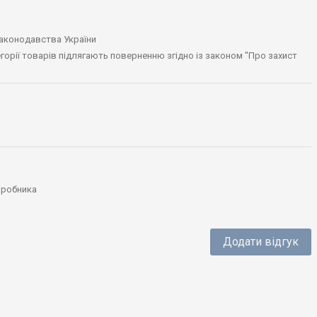
законодавства України
тегорії товарів підлягають поверненню згідно із законом "Про захист
виробника
Додати відгук