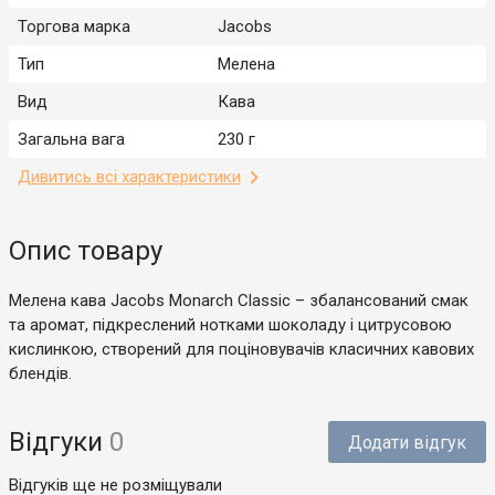
Торгова марка
Jacobs
Тип
Мелена
Вид
Кава
Загальна вага
230 г
Дивитись всі характеристики
Опис товару
Мелена кава Jacobs Monarch Classic – збалансований смак
та аромат, підкреслений нотками шоколаду і цитрусовою
кислинкою, створений для поціновувачів класичних кавових
блендів.
Відгуки
0
Додати відгук
Відгуків ще не розміщували