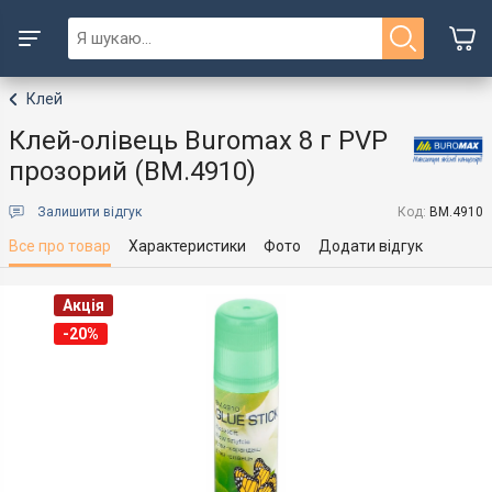
Клей
Клей-олівець Buromax 8 г PVP
прозорий (BM.4910)
Залишити відгук
Код:
BM.4910
Все про товар
Характеристики
Фото
Додати відгук
Акція
-20%