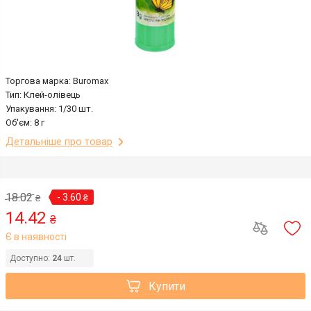
Торгова марка: Buromax
Тип: Клей-олівець
Упакування: 1/30 шт.
Об'єм: 8 г
Детальніше про товар
18.02
- 3.60
₴
₴
14.42
₴
Є в наявності
Доступно:
24
шт.
Купити