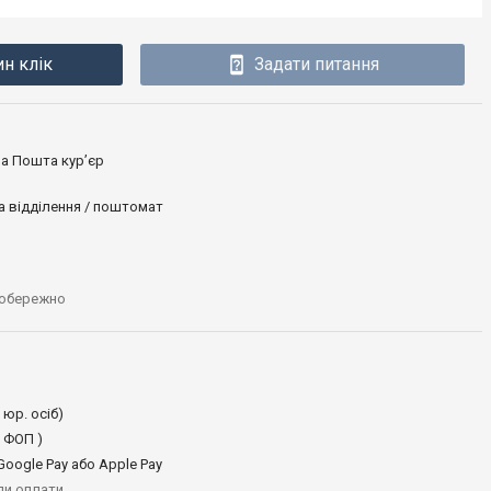
ин клік
Задати питання
ова Пошта кур’єр
а відділення / поштомат
 обережно
 юр. осіб)
 ФОП )
oogle Pay або Apple Pay
иди оплати