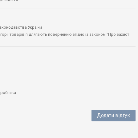
законодавства України
тегорії товарів підлягають поверненню згідно із законом "Про захист
виробника
Додати відгук