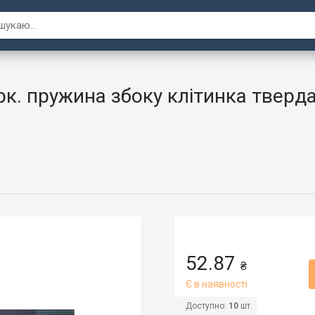
. пружина збоку клітинка тверда
52.87
₴
Є в наявності
Доступно:
10
шт.