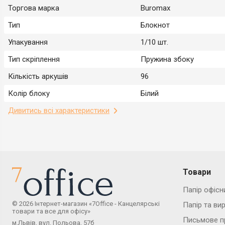
Торгова марка
Buromax
Тип
Блокнот
Упакування
1/10 шт.
Тип скріплення
Пружина збоку
Кількість аркушів
96
Колір блоку
Білий
Дивитись всі характеристики
Товари
Папір офісн
© 2026 Інтернет-магазин «7Office - Канцелярські
Папір та ви
товари та все для офісу»
Письмове п
м.Львів, вул. Польова, 57б