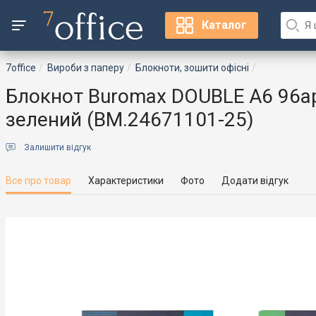
Каталог
7office
Вироби з паперу
Блокноти, зошити офісні
Блокнот Buromax DOUBLE А6 96арк
зелений (BM.24671101-25)
Залишити відгук
Все про товар
Характеристики
Фото
Додати відгук