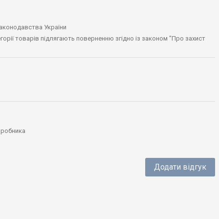
законодавства України
тегорії товарів підлягають поверненню згідно із законом "Про захист
виробника
Додати відгук