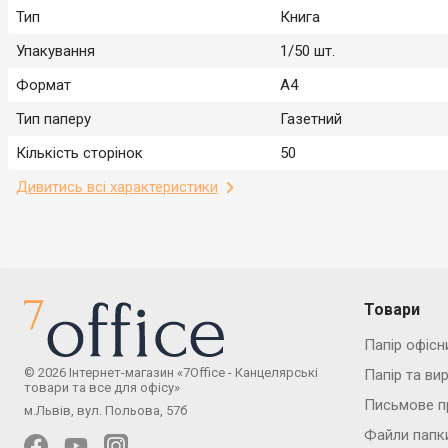
Тип
Книга
Упакування
1/50 шт.
Формат
А4
Тип паперу
Газетний
Кількість сторінок
50
Дивитись всі характеристики
Товари
Папір офісн
© 2026 Інтернет-магазин «7Office - Канцелярські
Папір та ви
товари та все для офісу»
Письмове п
м.Львів, вул. Польова, 57б
Файли папк