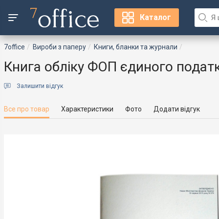
Каталог
7office
Вироби з паперу
Книги, бланки та журнали
Книга обліку ФОП єдиного податк
Залишити відгук
Все про товар
Характеристики
Фото
Додати відгук