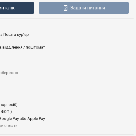
ин клік
Задати питання
ова Пошта кур’єр
а відділення / поштомат
 обережно
 юр. осіб)
 ФОП )
oogle Pay або Apple Pay
иди оплати