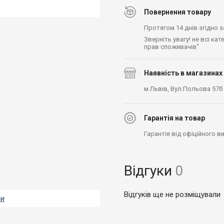
Повернення товару
Протягом 14 днів згідно 
Зверніть увагу! не всі ка
прав споживачів"
Наявність в магазинах
м.Львів, Вул.Польова 57б
Гарантія на товар
Гарантія від офіційного 
Відгуки
0
Відгуків ще не розміщували
ли