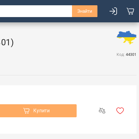
Знайти
301)
Код:
44301
Купити