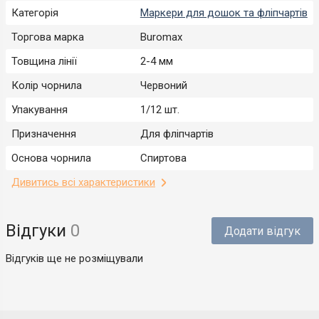
Категорія
Маркери для дошок та фліпчартів
Торгова марка
Buromax
Товщина лінії
2-4 мм
Колір чорнила
Червоний
Упакування
1/12 шт.
Призначення
Для фліпчартів
Основа чорнила
Спиртова
Дивитись всі характеристики
Відгуки
0
Додати відгук
Відгуків ще не розміщували