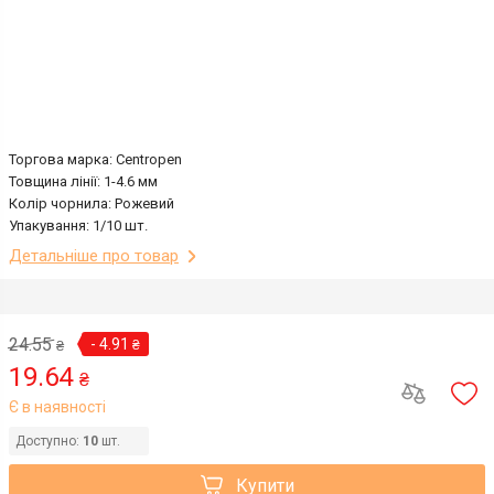
Торгова марка: Centropen
Товщина лінії: 1-4.6 мм
Колір чорнила: Рожевий
Упакування: 1/10 шт.
Детальніше про товар
24.55
- 4.91
₴
₴
19.64
₴
Є в наявності
Доступно:
10
шт.
Купити