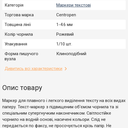
Категорія
Маркери текстові
Торгова марка
Centropen
Товщина лінії
1-4.6 мм
Колір чорнила
Рожевий
Упакування
1/10 шт.
Форма пишучого
Клиноподібний
вузла
Дивитись всі характеристики
Опис товару
Маркер для плавного і легкого виділення тексту на всіх видах
паперу. Текст-маркер з підвищеним об'ємом чорнила та зі
спеціальним супергнучким наконечником. Світлостійке
чорнило на водній основі, насичені кольори. Слід не
передається по факсу, не просочується крізь папір. Не