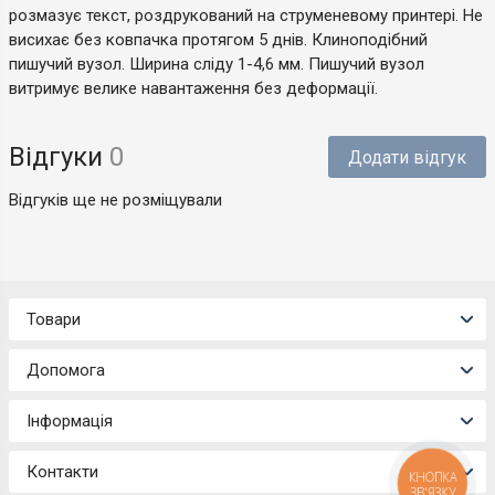
розмазує текст, роздрукований на струменевому принтері. Не
висихає без ковпачка протягом 5 днів. Клиноподібний
пишучий вузол. Ширина сліду 1-4,6 мм. Пишучий вузол
витримує велике навантаження без деформації.
Відгуки
0
Додати відгук
Відгуків ще не розміщували
Товари
Допомога
Інформація
Контакти
КНОПКА
ЗВ'ЯЗКУ