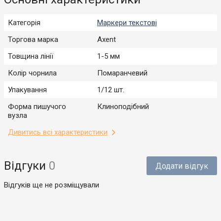
Категорія
Маркери текстові
Торгова марка
Axent
Товщина лінії
1-5 мм
Колір чорнила
Помаранчевий
Упакування
1/12 шт.
Форма пишучого
Клиноподібний
вузла
Дивитись всі характеристики
Відгуки
0
Додати відгук
Відгуків ще не розміщували