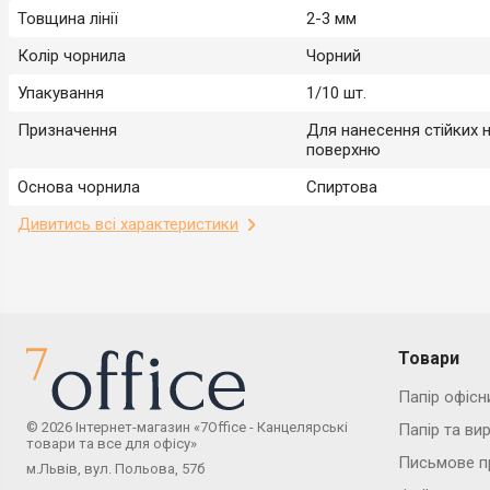
Товщина лінії
2-3 мм
Колір чорнила
Чорний
Упакування
1/10 шт.
Призначення
Для нанесення стійких н
поверхню
Основа чорнила
Спиртова
Дивитись всі характеристики
Товари
Папір офісн
© 2026 Інтернет-магазин «7Office - Канцелярські
Папір та ви
товари та все для офісу»
Письмове п
м.Львів, вул. Польова, 57б