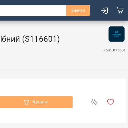
Знайти
ібний (S116601)
Код:
S116601
Купити