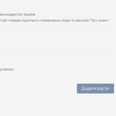
законодавства України
тегорії товарів підлягають поверненню згідно із законом "Про захист
виробника
Додати відгук