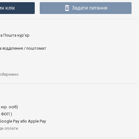
ин клік
Задати питання
ова Пошта кур’єр
а відділення / поштомат
 обережно
 юр. осіб)
 ФОП )
oogle Pay або Apple Pay
иди оплати