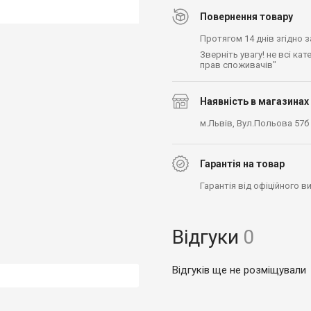
Повернення товару
Протягом 14 днів згідно 
Зверніть увагу! не всі ка
прав споживачів"
Наявність в магазинах
м.Львів, Вул.Польова 57б
Гарантія на товар
Гарантія від офіційного 
Відгуки
0
Відгуків ще не розміщували