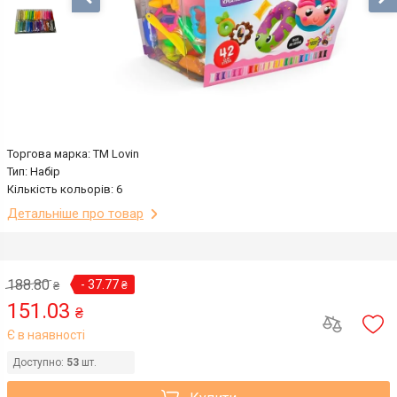
Торгова марка: TM Lovin
Тип: Набір
Кількість кольорів: 6
Детальніше про товар
188.80
- 37.77
₴
₴
151.03
₴
Є в наявності
Доступно:
53
шт.