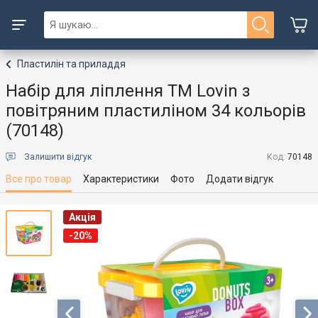
Пластилін та приладдя
Набір для ліплення ТМ Lovin з
повітряним пластиліном 34 кольорів
(70148)
Залишити відгук
Код:
70148
Все про товар
Характеристики
Фото
Додати відгук
Акція
Акція
Акція
-20%
-20%
-20%