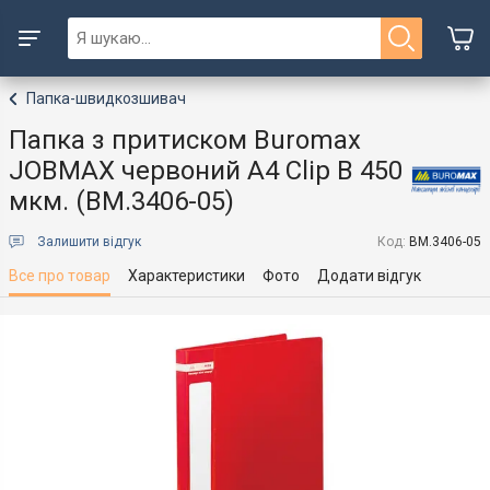
Папка-швидкозшивач
Папка з притиском Buromax
JOBMAX червоний A4 Clip B 450
мкм. (BM.3406-05)
Залишити відгук
Код:
BM.3406-05
Все про товар
Характеристики
Фото
Додати відгук