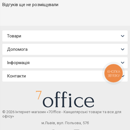
Відгуків ще не розміщували
Товари
Допомога
Інформація
КНОПКА
ЗВ'ЯЗКУ
Контакти
© 2026 Інтернет-магазин «7Office - Канцелярські товари та все для
офісу»
м.Львів, вул. Польова, 57б