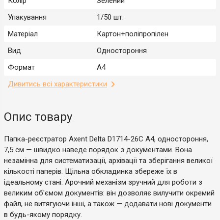
Колір
Зелений
Упакування
1/50 шт.
Матеріал
Картон+поліпропілен
Вид
Одностороння
Формат
A4
Дивитись всі характеристики
Опис товару
Папка-реєстратор Axent Delta D1714-26С A4, одностороння,
7,5 см — швидко наведе порядок з документами. Вона
незамінна для систематизації, архівації та зберігання великої
кількості паперів. Щільна обкладинка збереже їх в
ідеальному стані. Арочний механізм зручний для роботи з
великим об'ємом документів: він дозволяє вилучити окремий
файл, не витягуючи інші, а також — додавати нові документи
в будь-якому порядку.