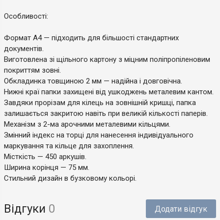
Особливості:
Формат А4 — підходить для більшості стандартних
документів.
Виготовлена зі щільного картону з міцним поліпропіленовим
покриттям зовні.
Обкладинка товщиною 2 мм — надійна і довговічна.
Нижні краї папки захищені від ушкоджень металевим кантом.
Завдяки прорізам для кілець на зовнішній кришці, папка
залишається закритою навіть при великій кількості паперів.
Механізм з 2-ма арочними металевими кільцями.
Змінний індекс на торці для нанесення індивідуального
маркування та кільце для захоплення.
Місткість — 450 аркушів.
Ширина корінця — 75 мм.
Стильний дизайн в бузковому кольорі.
Відгуки
0
Додати відгук