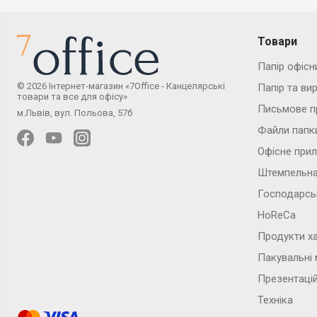
Товари
Папір офісн
© 2026 Інтернет-магазин «7Office - Канцелярські
Папір та ви
товари та все для офісу»
Письмове п
м.Львів, вул. Польова, 57б
Файли папк
Офісне при
Штемпельна
Господарсь
HoReCa
Продукти х
Пакувальні 
Презентаці
Техніка