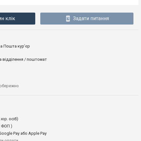
ин клік
Задати питання
ова Пошта кур’єр
а відділення / поштомат
 обережно
 юр. осіб)
 ФОП )
oogle Pay або Apple Pay
иди оплати