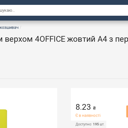
дкозшивач
 верхом 4OFFICE жовтий А4 з пер
8.23
₴
Є в наявності
Доступно:
195
шт.