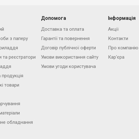
Допомога
Інформація
ий
Доставка та оплата
Акції
роби з паперу
Гарантії та повернення
Контакти
риладдя
Договір публічної оферти
Про компанію
и та реєстратори
Умови використання сайту
Кар'єра
ладдя
Умови угоди користувача
 продукція
кі товари
арчування
матеріали
йне обладнання