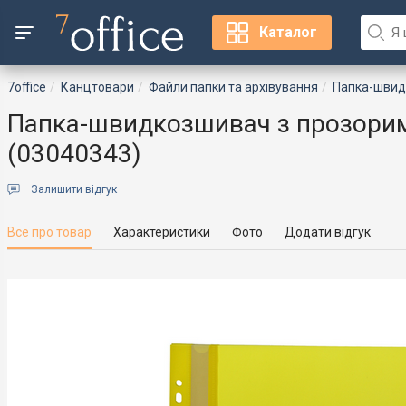
Каталог
7office
Канцтовари
Файли папки та архівування
Папка-шви
Папка-швидкозшивач з прозорим
(03040343)
Залишити відгук
Все про товар
Характеристики
Фото
Додати відгук