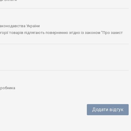
законодавства України
тегорії товарів підлягають поверненню згідно із законом "Про захист
виробника
Додати відгук