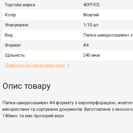
Торгова марка
4OFFICE
Колір
Жовтий
Упакування
1/10 шт.
Вид
Папка-швидкозшивач з
Формат
А4
Щільність
240 мкм.
Дивитись всі характеристики
Опис товару
Папка-швидкозшивач А4 формату з європерфорацією, жовтого
використанні та сортуванні документів. Виготовлена з якісного
140мкн. та має прозорий верх.