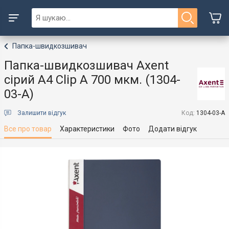
Папка-швидкозшивач
Папка-швидкозшивач Axent
сірий А4 Clip A 700 мкм. (1304-
03-A)
Залишити відгук
Код:
1304-03-A
Все про товар
Характеристики
Фото
Додати відгук