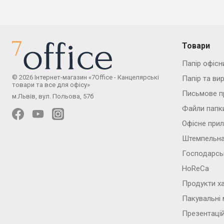
Товари
Папір офісн
© 2026 Інтернет-магазин «7Office - Канцелярські
Папір та ви
товари та все для офісу»
Письмове п
м.Львів, вул. Польова, 57б
Файли папк
Офісне при
Штемпельна
Господарсь
HoReCa
Продукти х
Пакувальні 
Презентаці