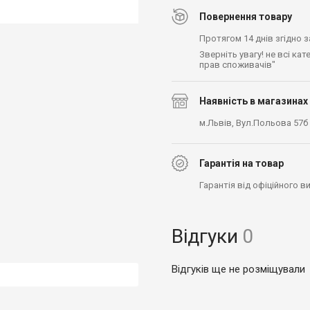
Повернення товару
Протягом 14 днів згідно 
Зверніть увагу! не всі ка
прав споживачів"
Наявність в магазинах
м.Львів, Вул.Польова 57б
Гарантія на товар
Гарантія від офіційного 
Відгуки
0
Відгуків ще не розміщували