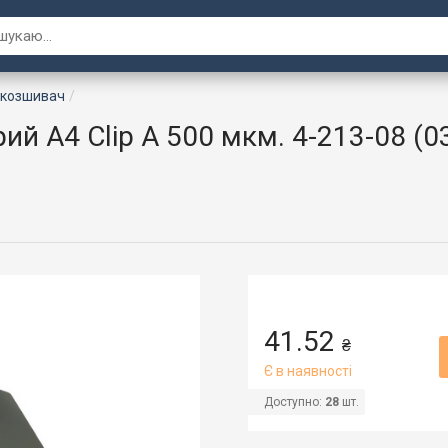
дкозшивач
й А4 Clip A 500 мкм. 4-213-08 (
41.52
₴
Є в наявності
Доступно:
28
шт.