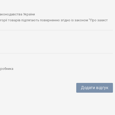
законодавства України
тегорії товарів підлягають поверненню згідно із законом "Про захист
виробника
Додати відгук