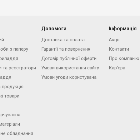
Допомога
Інформація
ий
Доставка та оплата
Акції
роби з паперу
Гарантії та повернення
Контакти
риладдя
Договір публічної оферти
Про компанію
и та реєстратори
Умови використання сайту
Кар'єра
ладдя
Умови угоди користувача
 продукція
кі товари
арчування
матеріали
йне обладнання