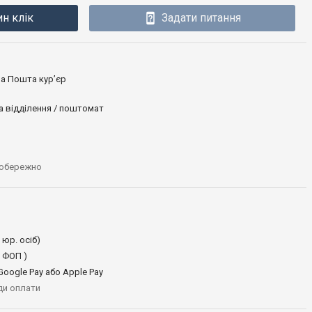
ин клік
Задати питання
ова Пошта кур’єр
а відділення / поштомат
 обережно
 юр. осіб)
 ФОП )
oogle Pay або Apple Pay
иди оплати