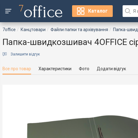
Каталог
7office
Канцтовари
Файли папки та архівування
Папка-шви
Папка-швидкозшивач 4OFFICE сіри
Залишити відгук
Все про товар
Характеристики
Фото
Додати відгук