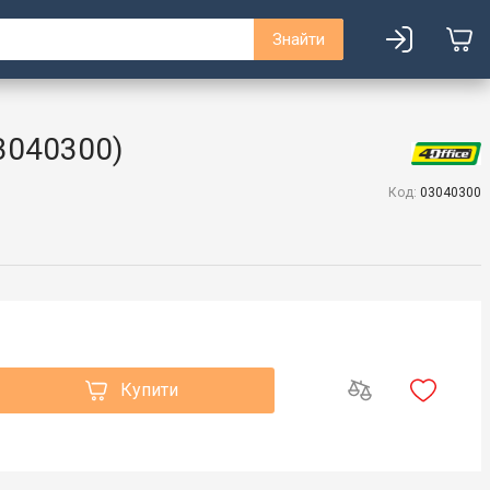
Знайти
03040300)
Код:
03040300
Купити