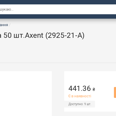
вання
 50 шт.Axent (2925-21-A)
441.36
₴
Є в наявності
Доступно:
1
шт.