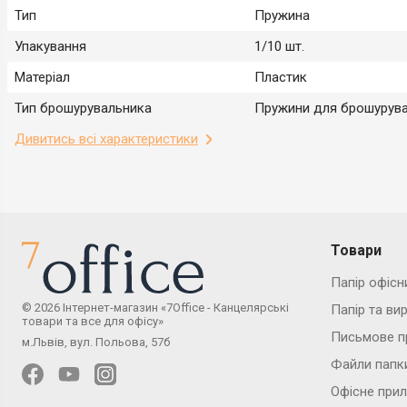
Тип
Пружина
Упакування
1/10 шт.
Матеріал
Пластик
Тип брошурувальника
Пружини для брошурув
Дивитись всі характеристики
Товари
Папір офісн
© 2026 Інтернет-магазин «7Office - Канцелярські
Папір та ви
товари та все для офісу»
Письмове п
м.Львів, вул. Польова, 57б
Файли папк
Офісне при