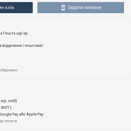
ин клік
Задати питання
ова Пошта кур’єр
а відділення / поштомат
 обережно
 юр. осіб)
 ФОП )
oogle Pay або Apple Pay
иди оплати