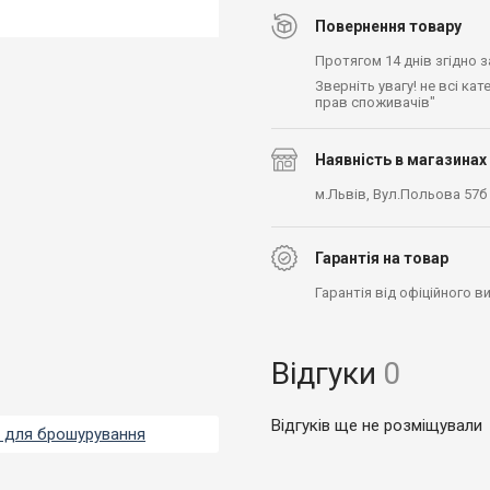
Повернення товару
Протягом 14 днів згідно 
Зверніть увагу! не всі ка
прав споживачів"
Наявність в магазинах
м.Львів, Вул.Польова 57б
Гарантія на товар
Гарантія від офіційного 
Відгуки
0
Відгуків ще не розміщували
 для брошурування