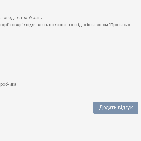
законодавства України
тегорії товарів підлягають поверненню згідно із законом "Про захист
виробника
Додати відгук