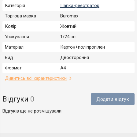
Категорія
Папка-реєстратор
Торгова марка
Buromax
Колір
Жовтий
Упакування
1/24 шт.
Матеріал
Картон+поліпропілен
Вид
Двостороння
Формат
A4
Дивитись всі характеристики
Відгуки
0
Додати відгук
Відгуків ще не розміщували