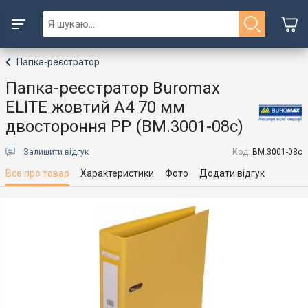
Папка-реєстратор
Папка-реєстратор Buromax
ELITE жовтий A4 70 мм
двостороння PP (BM.3001-08c)
Залишити відгук
Код:
BM.3001-08c
Все про товар
Характеристики
Фото
Додати відгук