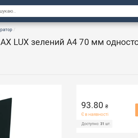
тратор
AX LUX зелений A4 70 мм односто
93.80
₴
Є в наявності
Доступно:
31
шт.