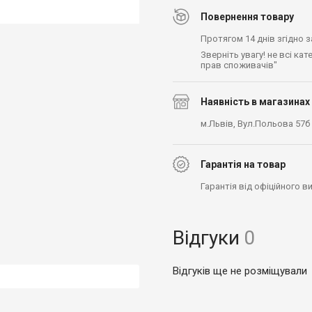
Повернення товару
Протягом 14 днів згідно 
Зверніть увагу! не всі ка
прав споживачів"
Наявність в магазинах
м.Львів, Вул.Польова 57б
Гарантія на товар
Гарантія від офіційного 
Відгуки
0
Відгуків ще не розміщували