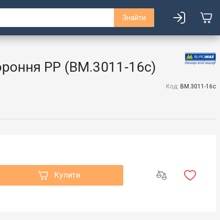
Знайти
роння PP (BM.3011-16c)
Код:
BM.3011-16c
Купити