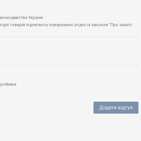
законодавства України
тегорії товарів підлягають поверненню згідно із законом "Про захист
виробника
Додати відгук