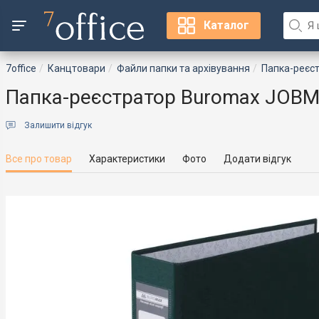
Каталог
7office
Канцтовари
Файли папки та архівування
Папка-реєс
Папка-реєстратор Buromax JOBM
Залишити відгук
Все про товар
Характеристики
Фото
Додати відгук