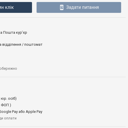
ин клік
Задати питання
ова Пошта кур’єр
а відділення / поштомат
 обережно
 юр. осіб)
 ФОП )
oogle Pay або Apple Pay
иди оплати