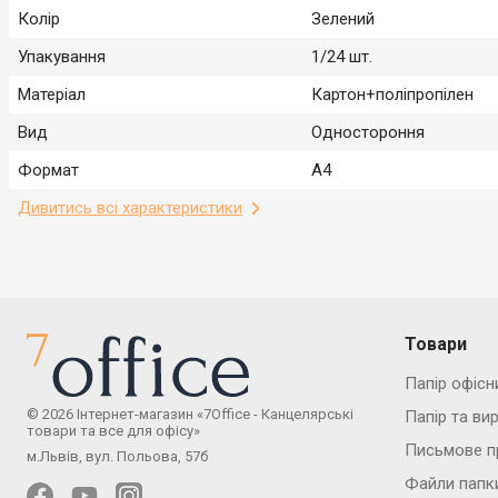
Колір
Зелений
Упакування
1/24 шт.
Матеріал
Картон+поліпропілен
Вид
Одностороння
Формат
A4
Дивитись всі характеристики
Товари
Папір офісн
© 2026 Інтернет-магазин «7Office - Канцелярські
Папір та ви
товари та все для офісу»
Письмове п
м.Львів, вул. Польова, 57б
Файли папк