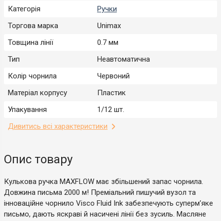
Категорія
Ручки
Торгова марка
Unimax
Товщина лінії
0.7 мм
Тип
Неавтоматична
Колір чорнила
Червоний
Матеріал корпусу
Пластик
Упакування
1/12 шт.
Дивитись всі характеристики
Опис товару
Кулькова ручка MAXFLOW має збільшений запас чорнила.
Довжина письма 2000 м! Преміальний пишучий вузол та
інноваційне чорнило Visco Fluid Ink забезпечують суперм’яке
письмо, дають яскраві й насичені лінії без зусиль. Масляне