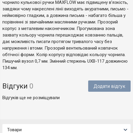
чорнило кулькової ручки MAXFLOW має підвищену в’язкість,
завдяки чому накреслені лінії виходять акуратними, письмо -
неймовірно гладким, а довжина письма - набагато більша у
порівнянні зі звичайними масляними ручками. Прозорий
корпус з металевим наконечником. Прогумована зона
захвату кольору чорнила перешкоджає ковзанню пальців,
дає можливість писати протягом тривалого часу без
напруження і втоми. Прозорий вентильований ковпачок
обтічної форми. Колір корпусу відповідає кольору чорнила.
Пишучий вузол 0,7 мм. Змінний стержень UXB-117 довжиною
134 мм.
Відгуки
0
Додати відгук
Відгуків ще не розміщували
Товари