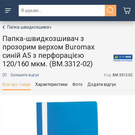
Папка-швидкозшивач
Папка-швидкозшивач з
прозорим верхом Buromax
синій А5 з перфорацією
120/160 мкм. (BM.3312-02)
Залишити відгук
Код:
BM.3312-02
Все про товар
Характеристики
Фото
Додати відгук