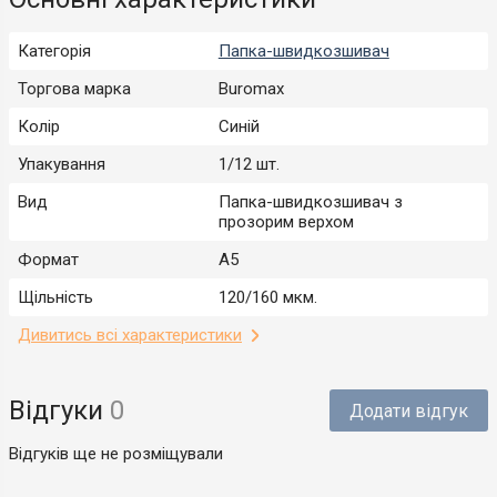
Категорія
Папка-швидкозшивач
Торгова марка
Buromax
Колір
Синій
Упакування
1/12 шт.
Вид
Папка-швидкозшивач з
прозорим верхом
Формат
А5
Щільність
120/160 мкм.
Дивитись всі характеристики
Відгуки
0
Додати відгук
Відгуків ще не розміщували