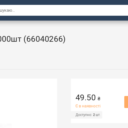
000шт (66040266)
49.50
₴
Є в наявності
Доступно:
2
шт.