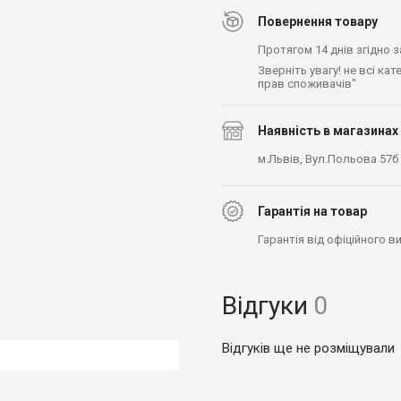
Повернення товару
Протягом 14 днів згідно 
Зверніть увагу! не всі ка
прав споживачів"
Наявність в магазинах
м.Львів, Вул.Польова 57б
Гарантія на товар
Гарантія від офіційного 
Відгуки
0
Відгуків ще не розміщували