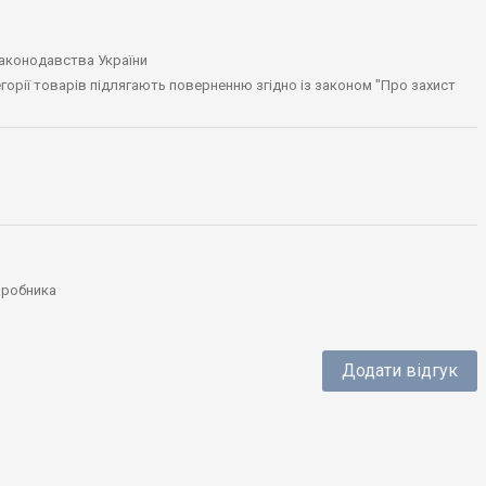
законодавства України
тегорії товарів підлягають поверненню згідно із законом "Про захист
виробника
Додати відгук