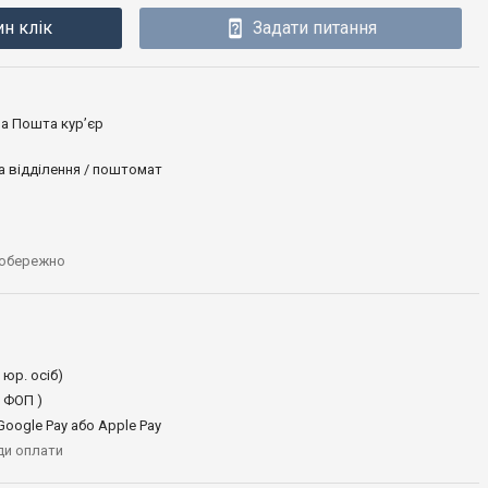
ин клік
Задати питання
ова Пошта кур’єр
а відділення / поштомат
 обережно
 юр. осіб)
 ФОП )
oogle Pay або Apple Pay
иди оплати