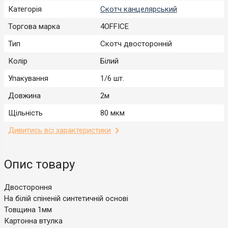
Категорія
Скотч канцелярський
Торгова марка
4OFFICE
Тип
Скотч двосторонній
Колір
Білий
Упакування
1/6 шт.
Довжина
2м
Щільність
80 мкм
Дивитись всі характеристики
Опис товару
Двостороння
На білій спіненій синтетичній основі
Товщина 1мм
Картонна втулка