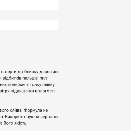
 натерти до блиску дерев'яні
відбитків пальців, пил,
их поверхнях тонку плівку,
вітря підвищеної вологості,
ового сяйва. Формула не
рин. Використовуючи аерозолі
 його якість.