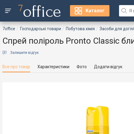
Каталог
7office
Господарські товари
Побутова хімія
Засоби для догл
Спрей поліроль Pronto Classic бл
Залишити відгук
Все про товар
Характеристики
Фото
Додати відгук