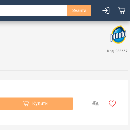
Знайти
Код:
988657
Купити