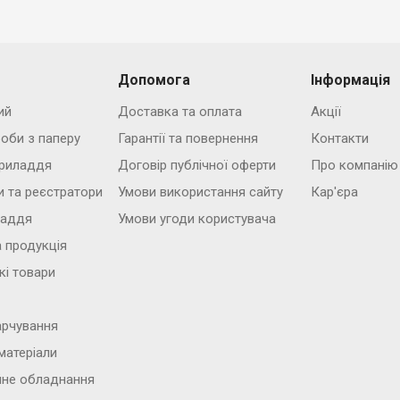
Допомога
Інформація
ий
Доставка та оплата
Акції
роби з паперу
Гарантії та повернення
Контакти
риладдя
Договір публічної оферти
Про компанію
и та реєстратори
Умови використання сайту
Кар'єра
ладдя
Умови угоди користувача
 продукція
кі товари
арчування
матеріали
йне обладнання