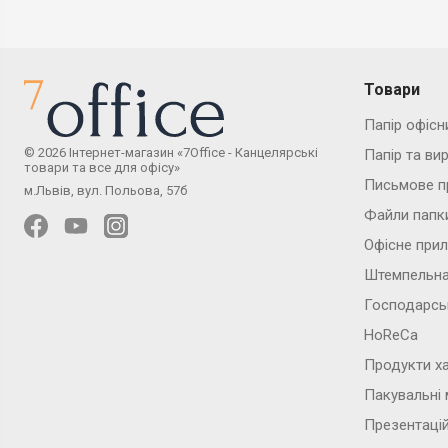
Товари
Папір офісн
© 2026 Інтернет-магазин «7Office - Канцелярські
Папір та ви
товари та все для офісу»
Письмове п
м.Львів, вул. Польова, 57б
Файли папк
Офісне при
Штемпельна
Господарсь
HoReCa
Продукти х
Пакувальні 
Презентаці