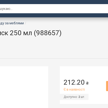
яду за меблями
иск 250 мл (988657)
212.20
₴
Є в наявності
Доступно:
2
шт.