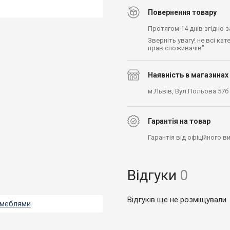
Повернення товару
Протягом 14 днів згідно 
Зверніть увагу! не всі ка
прав споживачів"
Наявність в магазинах
м.Львів, Вул.Польова 57б
Гарантія на товар
Гарантія від офіційного 
Відгуки
0
Відгуків ще не розміщували
 меблями