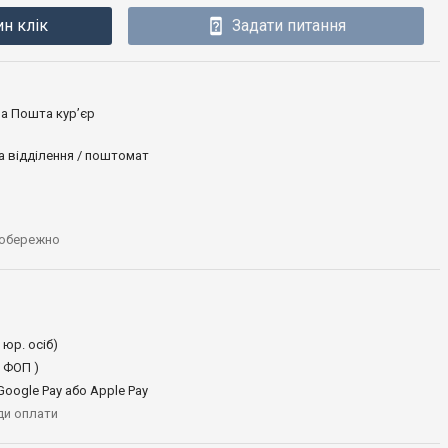
ин клік
Задати питання
ова Пошта кур’єр
а відділення / поштомат
 обережно
 юр. осіб)
 ФОП )
oogle Pay або Apple Pay
иди оплати