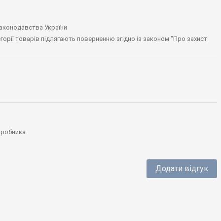
законодавства України
тегорії товарів підлягають поверненню згідно із законом "Про захист
виробника
Додати відгук