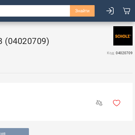
Знайти
3 (04020709)
Код:
04020709
ння