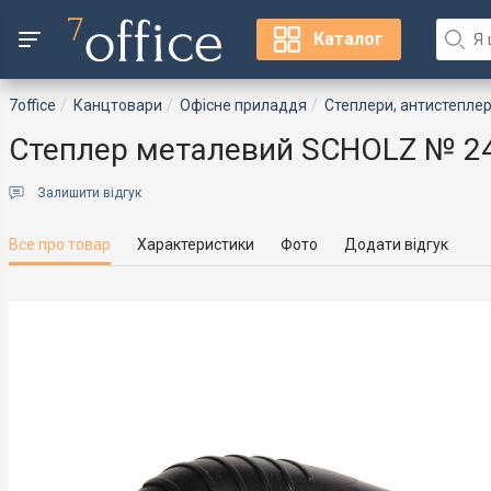
Каталог
7office
Канцтовари
Офісне приладдя
Степлери, антистеплер
Степлер металевий SCHOLZ № 24/
Залишити відгук
Все про товар
Характеристики
Фото
Додати відгук