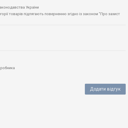
законодавства України
тегорії товарів підлягають поверненню згідно із законом "Про захист
виробника
Додати відгук