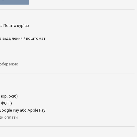
ова Пошта кур’єр
а відділення / поштомат
 обережно
 юр. осіб)
 ФОП )
oogle Pay або Apple Pay
иди оплати