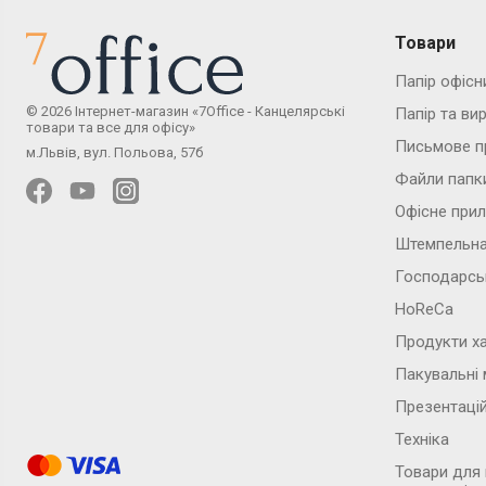
Товари
Папір офісн
© 2026 Інтернет-магазин «7Office - Канцелярські
Папір та ви
товари та все для офісу»
Письмове п
м.Львів, вул. Польова, 57б
Файли папк
Офісне при
Штемпельна
Господарсь
HoReCa
Продукти х
Пакувальні 
Презентаці
Техніка
Товари для