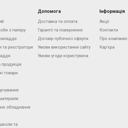
Допомога
Інформація
ий
Доставка та оплата
Акції
роби з паперу
Гарантії та повернення
Контакти
риладдя
Договір публічної оферти
Про компанію
и та реєстратори
Умови використання сайту
Кар'єра
ладдя
Умови угоди користувача
 продукція
кі товари
арчування
матеріали
йне обладнання
 школи та